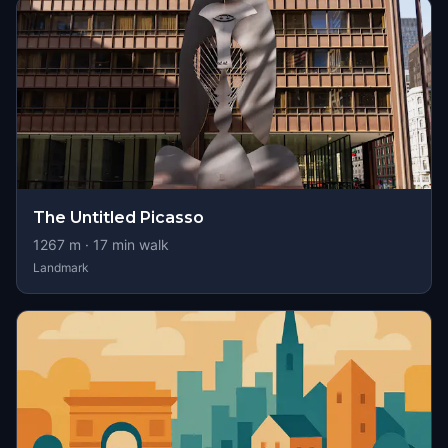
The Untitled Picasso
1267
m ·
17
min walk
Landmark