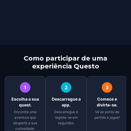
Como participar de uma
experiência Questo
1
2
3
Escolha a sua
Descarregue a
Comece e
quest.
app.
divirta-se.
Encontre uma
Descarregue e
Vá ao ponto de
aventura que
registe-se em
partida e jogue!
desperte a sua
segundos.
curiosidade.