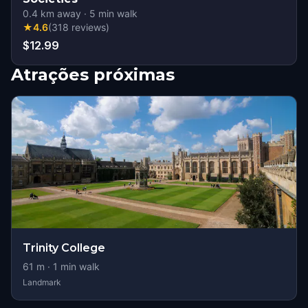
0.4
km away
·
5
min walk
★
4.6
(
318
reviews
)
$12.99
Atrações próximas
Trinity College
61
m ·
1
min walk
Landmark