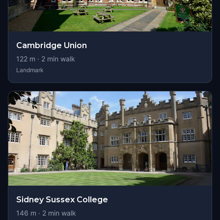
Cambridge Union
122
m ·
2
min walk
Landmark
Sidney Sussex College
146
m ·
2
min walk