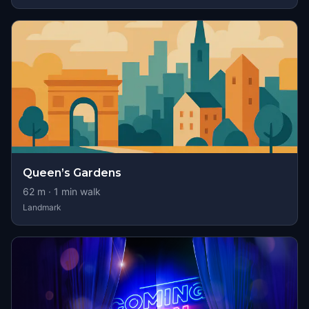
Queen’s Gardens
62
m ·
1
min walk
Landmark