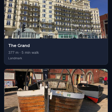
The Grand
377
m ·
5
min walk
Landmark