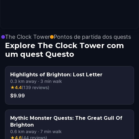
The Clock Tower
Pontos de partida dos quests
Explore The Clock Tower com
um quest Questo
Highlights of Brighton: Lost Letter
0.3
km away
·
3
min walk
★
4.4
(
139
reviews
)
$9.99
Mythic Monster Quests: The Great Gull Of
Brighton
0.6
km away
·
7
min walk
★
4.6
(
44
reviews
)