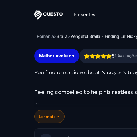
Presentes
Questo
Vengeful Braila - Finding Lil' Nicky
Romania
>
Brăila
>
Vengeful Braila - Finding Lil' Nick
5
Melhor avaliado
1
Avaliaçõe
You find an article about Nicușor’s tra
Feeling compelled to help his restless s
You meet Nicușor’s ghost, who reveal
Ler mais
He expresses a desire for revenge agai