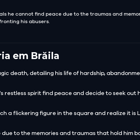
veals he cannot find peace due to the traumas and memor
nfronting his abusers.
ria em Brăila
tragic death, detailing his life of hardship, abandonm
y’s restless spirit find peace and decide to seek out h
 a flickering figure in the square and realize it is L
ace due to the memories and traumas that hold him b