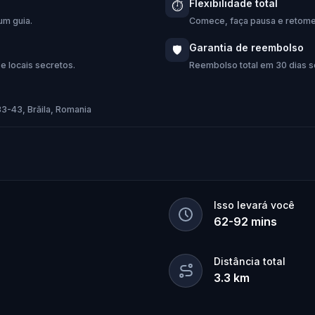
Flexibilidade total
⏱️
um guia.
Comece, faça pausa e retome 
Garantia de reembolso
🛡️
e locais secretos.
Reembolso total em 30 dias se
33-43, Brăila, Romania
Isso levará você
62
-
92
mins
Distância total
3.3
km