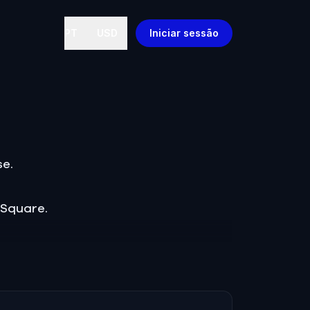
PT
USD
Iniciar sessão
se.
g Square.
ories holding him back.
s ghost in confronting his abusers.