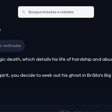
y
s verificadas
gic death, which details his life of hardship and abu
pirit, you decide to seek out his ghost in Brăila's Bi
s he cannot find peace due to the traumas and mem
nst those who tormented him, so you assist Nicușor’