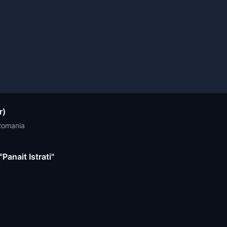
r)
 Romania
Panait Istrati"