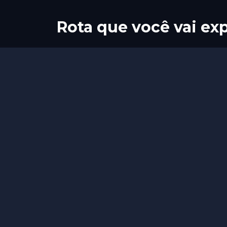
Rota que você vai exp
Início
Fim