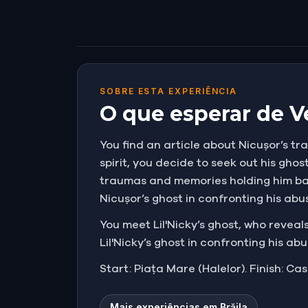
SOBRE ESTA EXPERIÊNCIA
O que esperar de Ve
You find an article about Nicușor’s tra
spirit, you decide to seek out his gho
traumas and memories holding him bac
Nicușor’s ghost in confronting his abu
You meet Lil'Nicky’s ghost, who revea
Lil'Nicky’s ghost in confronting his abu
Start: Piața Mare (Halelor). Finish: Ca
Mais experiências em Brăila