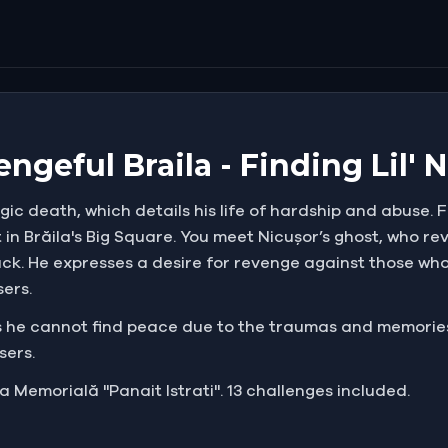
ngeful Braila - Finding Lil' 
gic death, which details his life of hardship and abuse. F
st in Brăila's Big Square. You meet Nicușor’s ghost, who r
k. He expresses a desire for revenge against those who
sers.
ls he cannot find peace due to the traumas and memories
sers.
sa Memorială "Panait Istrati". 13 challenges included.