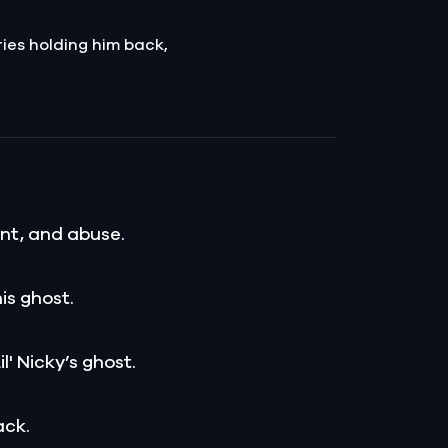
ies holding him back,
ent, and abuse.
is ghost.
il' Nicky’s ghost.
ack.