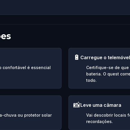
ões
🔋
Carregue o telemóvel
o confortável é essencial
Certifique-se de qu
bateria. O quest cor
todo.
📸
Leve uma câmara
da-chuva ou protetor solar
Vai descobrir locais 
recordações.