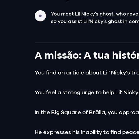
You meet Lil'Nicky’s ghost, who re
so you assist Lil'Nicky’s ghost in co
A missão: A tua histó
You find an article about Lil' Nicky’s 
You feel a strong urge to help Lil' Nick
In the Big Square of Brăila, you approach
He expresses his inability to find pe