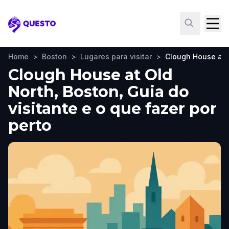
Questo
Home
>
Boston
>
Lugares para visitar
>
Clough House at 
Clough House at Old
North, Boston, Guia do
visitante e o que fazer por
perto