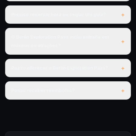
+
Preciso reservar hora ou seguir um guia?
O Berlin Exploration Pass inclui entrada em
+
museus ou atrações?
+
Posso oferecer o Berlin Exploration Pass?
+
Posso receber reembolso?