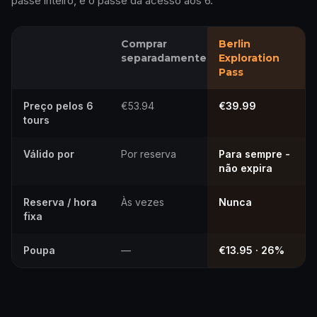
passe inteiro, e o passe dá acesso aos 6.
Comprar
Berlin
separadamente
Exploration
Pass
Preço pelos 6
€53.94
€39.99
tours
Válido por
Por reserva
Para sempre -
não expira
Reserva / hora
Às vezes
Nunca
fixa
Poupa
—
€13.95 · 26%