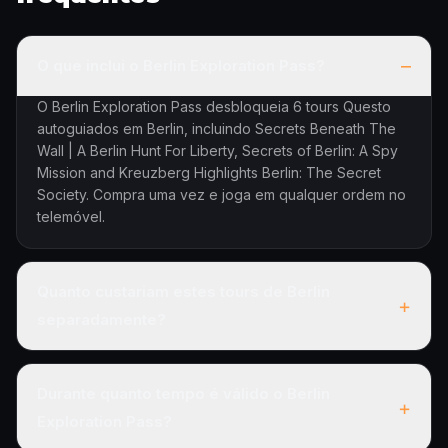
–
O que inclui o Berlin Exploration Pass?
O Berlin Exploration Pass desbloqueia 6 tours Questo
autoguiados em Berlin, incluindo Secrets Beneath The
Wall | A Berlin Hunt For Liberty, Secrets of Berlin: A Spy
Mission and Kreuzberg Highlights Berlin: The Secret
Society. Compra uma vez e joga em qualquer ordem no
telemóvel.
Quanto custariam estes tours de Berlin
+
separadamente?
Durante quanto tempo é válido o Berlin
+
Exploration Pass?