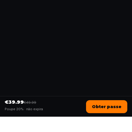
€39.99
€49.99
Obter passe
Poupe 20% ·
não expira