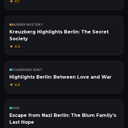
★
4.1
Incluído
MURDER MYSTERY
Kreuzberg Highlights Berlin: The Secret
Society
★
4.4
Incluído
SCAVENGER HUNT
Highlights Berlin: Between Love and War
★
4.6
Incluído
KIDS
Escape from Nazi Berlin: The Blum Family’s
Last Hope