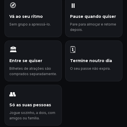
🧭
⏸️
Vá ao seu ritmo
Pause quando quiser
Sem grupo a apressá-lo.
Pare para almoçar e retome
depois.
🏛️
🗓️
Entre se quiser
Termine noutro dia
Bilhetes de atrações são
O seu passe não expira.
comprados separadamente.
👥
Só as suas pessoas
Jogue sozinho, a dois, com
amigos ou família.