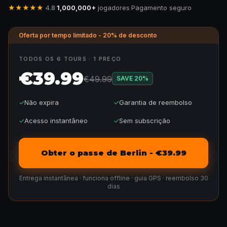
★★★★★
4.8
·
1,000,000+
jogadores
·
Pagamento seguro
Oferta por tempo limitado - 20% de desconto
TODOS OS 6 TOURS · 1 PREÇO
€39.99
€49.99
SAVE
20
%
✓
Não expira
✓
Garantia de reembolso
✓
Acesso instantâneo
✓
Sem subscrição
Obter o passe de Berlin - €39.99
Entrega instantânea · funciona offline · guia GPS · reembolso 30
dias