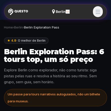
Berlin
Home
›
Berlin
›
Berlin Exploration Pass
★ 4.8
·
O melhor de Berlin
Berlin Exploration Pass: 6
tours top, um só preço
Explore Berlin como explorador, não como turista: siga
pistas pelas ruas e resolva a história ao seu ritmo. Sem
grupo, sem guia, sem horário.
Um passe para tours narrativos autoguiados, não um bilhete
para museus.