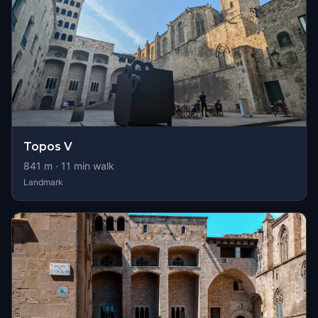
Topos V
841
m ·
11
min walk
Landmark