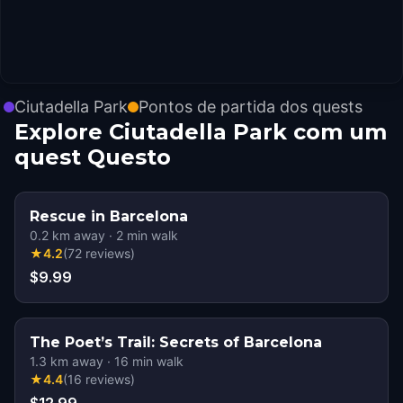
Ciutadella Park
Pontos de partida dos quests
Explore Ciutadella Park com um
quest Questo
Rescue in Barcelona
0.2
km away
·
2
min walk
★
4.2
(
72
reviews
)
$9.99
The Poet’s Trail: Secrets of Barcelona
1.3
km away
·
16
min walk
★
4.4
(
16
reviews
)