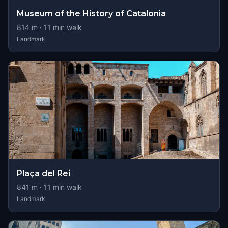
Museum of the History of Catalonia
814
m ·
11
min walk
Landmark
Plaça del Rei
841
m ·
11
min walk
Landmark