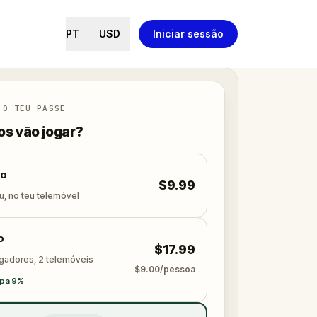
PT
USD
Iniciar sessão
 O TEU PASSE
s vão jogar?
lo
$9.99
u, no teu telemóvel
o
$17.99
ogadores, 2 telemóveis
$9.00/pessoa
pa 9%