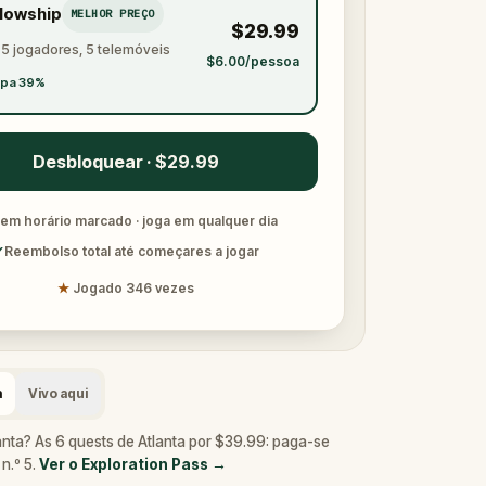
llowship
MELHOR PREÇO
$29.99
 5 jogadores, 5 telemóveis
$6.00/pessoa
pa 39%
Desbloquear · $29.99
em horário marcado · joga em qualquer dia
✓
Reembolso total até começares a jogar
★
Jogado 346 vezes
a
Vivo aqui
anta? As 6 quests de Atlanta por $39.99: paga-se
n.º 5.
Ver o Exploration Pass
→