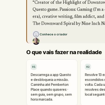
“Creator of the Highlight of Downtow
Questo game. Passions: Gaming (I'm a 
era), creative writing, film addict, and
The Downward Spiral by Nine Inch Nails)
Conhece o criador
O que vais fazer na realidade
01
02
Descarrega a app Questo
Resolve 13 
e desbloqueia a missão.
escondidos n
Caminha até Pemberton
volta. Cada 
Place quando quiseres ·
resolves des
sem guia, sem grupo, sem
local seguint
hora marcada.