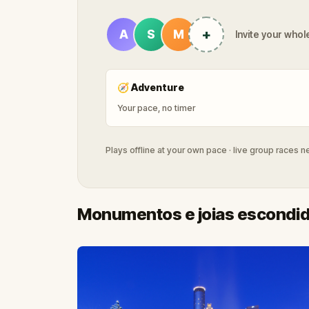
+
A
S
M
Invite your whole
🧭
Adventure
Your pace, no timer
Plays offline at your own pace · live group races 
Monumentos e joias escondid