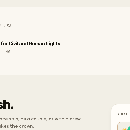
08, USA
 for Civil and Human Rights
3, USA
sh.
FINAL
ce solo, as a couple, or with a crew
takes the crown.