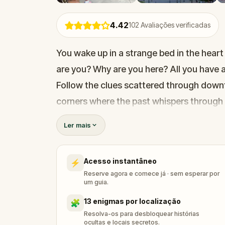
4.42
102
Avaliações verificadas
You wake up in a strange bed in the heart
are you? Why are you here? All you have a
Follow the clues scattered through down
corners where the past whispers through t
your way back to identity, and uncover a
Ler mais
history. This mystery isn't just about you
Bring a friend, a partner, or your family,
Acesso instantâneo
⚡
each other, and the story waiting to be
Reserve agora e comece já · sem esperar por
um guia.
13 enigmas por localização
🧩
Resolva-os para desbloquear histórias
ocultas e locais secretos.