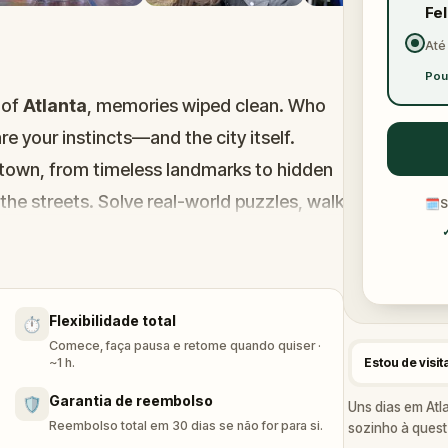
Fe
Até
Pou
 of
Atlanta
, memories wiped clean. Who
re your instincts—and the city itself.
town, from timeless landmarks to hidden
he streets. Solve real-world puzzles, walk
🗓
S
 story buried between skyscrapers and
—it's a journey best shared.
 and together, reconnect with the world,
Flexibilidade total
⏱️
 found. Ready to remember who you are?
Comece, faça pausa e retome quando quiser ·
~1 h.
Estou de visit
Garantia de reembolso
🛡️
Uns dias em Atl
Reembolso total em 30 dias se não for para si.
sozinho à quest 