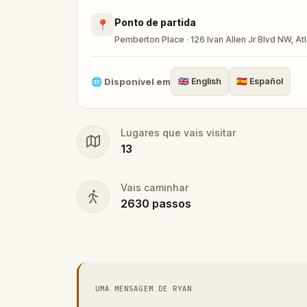
Ponto de partida
📍
Pemberton Place · 126 Ivan Allen Jr Blvd NW, A
🌐
Disponível em
🇬🇧
English
🇪🇸
Español
Lugares que vais visitar
13
Vais caminhar
2630
passos
UMA MENSAGEM DE RYAN