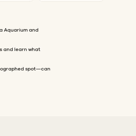
gia Aquarium and
s and learn what
hotographed spot—can