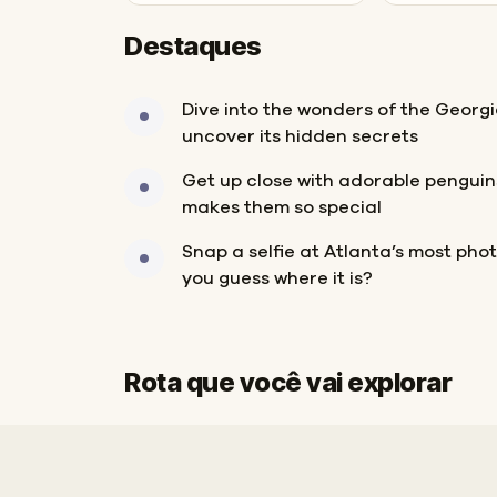
Destaques
Dive into the wonders of the Geor
uncover its hidden secrets
Get up close with adorable penguin
makes them so special
Snap a selfie at Atlanta’s most p
you guess where it is?
Rota que você vai explorar
Início
Fim