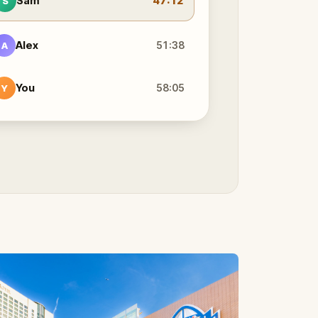
Sam
47:12
S
Alex
51:38
A
You
58:05
Y