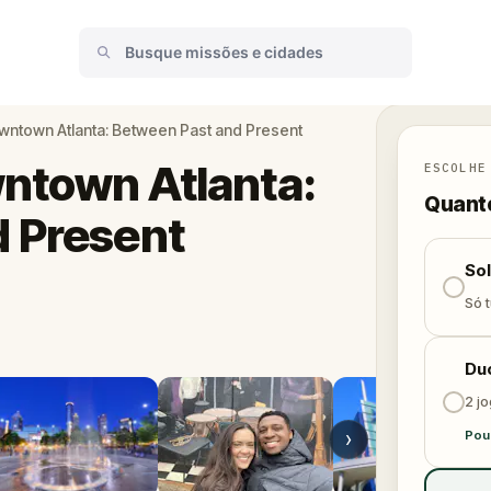
owntown Atlanta: Between Past and Present
wntown Atlanta:
ESCOLHE
Quanto
 Present
So
Só t
Du
2 j
›
Pou