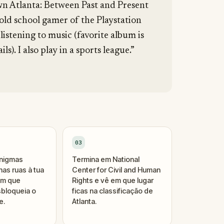
n Atlanta: Between Past and Present
old school gamer of the Playstation
 listening to music (favorite album is
. I also play in a sports league.”
03
enigmas
Termina em National
as ruas à tua
Center for Civil and Human
um que
Rights e vê em que lugar
bloqueia o
ficas na classificação de
e.
Atlanta.