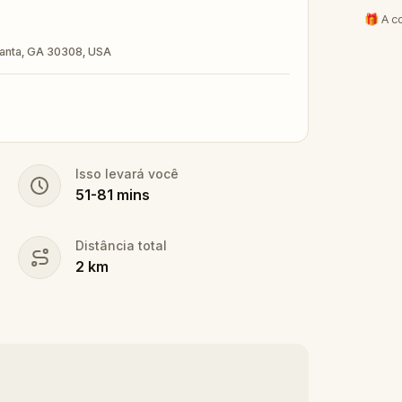
🎁 A c
tlanta, GA 30308, USA
Isso levará você
51
-
81
mins
Distância total
2
km