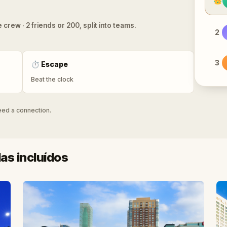
👑
 crew · 2 friends or 200, split into teams.
2
3
⏱
Escape
Beat the clock
need a connection.
as incluídos