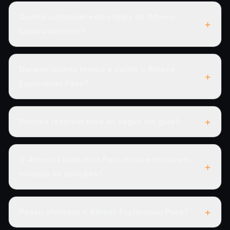
Quanto custariam estes tours de Athens
+
separadamente?
Durante quanto tempo é válido o Athens
+
Exploration Pass?
+
Preciso reservar hora ou seguir um guia?
O Athens Exploration Pass inclui entrada em
+
museus ou atrações?
+
Posso oferecer o Athens Exploration Pass?