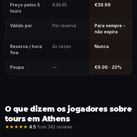
Preço pelos 5
€49.95
€39.99
tours
Válido por
Por reserva
Para sempre -
não expira
Reserva / hora
Às vezes
Nunca
fixa
Poupa
—
€9.96 · 20%
O que dizem os jogadores sobre
tours em Athens
★★★★★
4.5
from 342 reviews