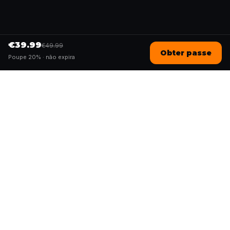
€39.99
€49.99
Obter passe
Poupe 20% ·
não expira
Questo
Num mundo cada vez mais digital, o
Questo traz-te de volta ao que é real.
As nossas quests convidam-te a sair, a
conectar com pessoas e a criar
memórias inesquecíveis – cidade a
cidade. Cada experiência é feita para