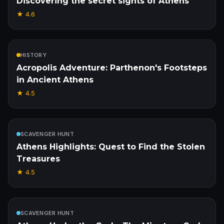
Discovering the secret sights of Athens
★
4.6
Incluído
HISTORY
Acropolis Adventure: Parthenon's Footsteps
in Ancient Athens
★
4.5
Incluído
SCAVENGER HUNT
Athens Highlights: Quest to Find the Stolen
Treasures
★
4.5
Incluído
SCAVENGER HUNT