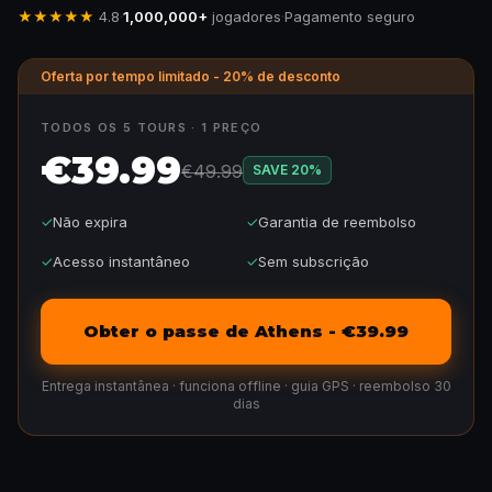
★★★★★
4.8
·
1,000,000+
jogadores
·
Pagamento seguro
Oferta por tempo limitado - 20% de desconto
TODOS OS 5 TOURS · 1 PREÇO
€39.99
€49.99
SAVE
20
%
✓
Não expira
✓
Garantia de reembolso
✓
Acesso instantâneo
✓
Sem subscrição
Obter o passe de Athens - €39.99
Entrega instantânea · funciona offline · guia GPS · reembolso 30
dias