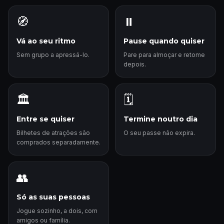
🧭
⏸️
Vá ao seu ritmo
Pause quando quiser
Sem grupo a apressá-lo.
Pare para almoçar e retome
depois.
🏛️
🗓️
Entre se quiser
Termine noutro dia
Bilhetes de atrações são
O seu passe não expira.
comprados separadamente.
👥
Só as suas pessoas
Jogue sozinho, a dois, com
amigos ou família.