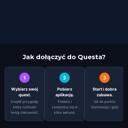
Jak dołączyć do Questa?
1
2
3
Wybierz swój
Pobierz
Start i dobra
quest.
aplikację.
zabawa.
Znajdź przygodę,
Pobierz i
Idź do punktu
która rozbudzi
zarejestruj się w
startowego i graj!
twoją ciekawość.
kilka sekund.