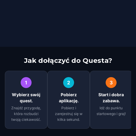
Jak dołączyć do Questa?
1
2
3
Wybierz swój
Pobierz
Start i dobra
quest.
aplikację.
zabawa.
Znajdź przygodę,
Pobierz i
Idź do punktu
która rozbudzi
zarejestruj się w
startowego i graj!
twoją ciekawość.
kilka sekund.