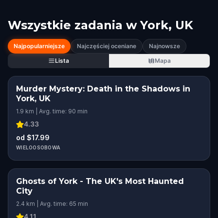
Wszystkie zadania w
York, UK
Najpopularniejsze
Najczęściej oceniane
Najnowsze
Lista
Mapa
Murder Mystery: Death in the Shadows in
York, UK
1.9 km | Avg. time: 90 min
4.33
od $17.99
WIELOOSOBOWA
Ghosts of York - The UK's Most Haunted
City
2.4 km | Avg. time: 65 min
4.11