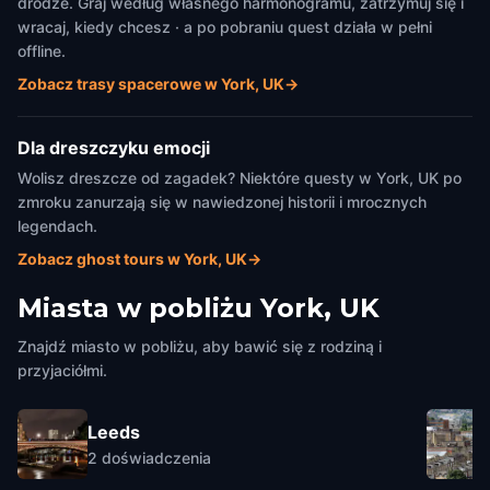
drodze. Graj według własnego harmonogramu, zatrzymuj się i
wracaj, kiedy chcesz · a po pobraniu quest działa w pełni
offline.
Zobacz trasy spacerowe w York, UK
→
Dla dreszczyku emocji
Wolisz dreszcze od zagadek? Niektóre questy w York, UK po
zmroku zanurzają się w nawiedzonej historii i mrocznych
legendach.
Zobacz ghost tours w York, UK
→
Miasta w pobliżu
York, UK
Znajdź miasto w pobliżu, aby bawić się z rodziną i
przyjaciółmi.
Leeds
2
doświadczenia