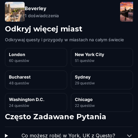
Beverley
1
doświadczenia
Odkryj więcej miast
Odkrywaj questy i przygody w miastach na całym świecie
London
New York City
60 questów
51 questów
Bucharest
Sydney
48 questów
29 questów
Washington D.C.
Chicago
24 questów
22 questów
Często Zadawane Pytania
Co możesz robić w York, UK z Questo?