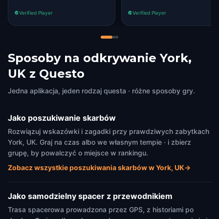
and looking across the Rd
Verified Player
Verified Player
the lane is on the left. other
than that all was great. well
worth the money x
Sposoby na odkrywanie York,
UK z Questo
Jedna aplikacja, jeden rodzaj questa · różne sposoby gry.
Jako poszukiwanie skarbów
Rozwiązuj wskazówki i zagadki przy prawdziwych zabytkach
York, UK. Graj na czas albo we własnym tempie · i zbierz
grupę, by powalczyć o miejsce w rankingu.
Zobacz wszystkie poszukiwania skarbów w York, UK
→
Jako samodzielny spacer z przewodnikiem
Trasa spacerowa prowadzona przez GPS, z historiami po