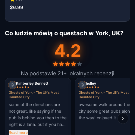
$6.99
Co ludzie mówią o questach w York, UK?
4.2
Na podstawie 21+ lokalnych recenzji
Kimberley Bennett
holley
Ghosts of York - The UK's Most
Ghosts of York - The UK's Most
Haunted City
Haunted City
some of the directions are
awesome walk around the
not great. like saying if the
city some great pubs along
pub is behind you then to the
the way! enjoyed it
right is a lane. but if you have
the black swan behind you
Read more