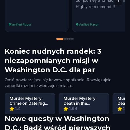
our journey and had a blast.
Highly recommend!!!
Verified Player
Verified Player
Koniec nudnych randek: 3
niezapomnianych misji w
Washington D.C. dla par
Omiń powtarzające się kawowe spotkania. Rozwiązujcie
zagadki razem i zwiedzajcie miasto.
Murder Mystery:
Murder Mystery:
Murde
Crime on Date Night
Death in the
Death 
in DuPont Circle,
Shadows in Dupont
Shado
4.4
4.64
4.7
Washington D.C.
Circle, Washington
Georg
Nowe questy w Washington
D.C.
Washi
D.C.: Bądź wśród pierwszych