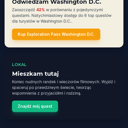
Odwiedzam Washington D.C.
Zaoszczędź
42%
w porównaniu z pojedynczymi
questami. Natychmiastowy dostęp do 6 top questów
dla turystów w Washington D.C..
Kup Exploration Pass Washington D.C.
LOKAL
Mieszkam tutaj
Koniec nudnych randek i wieczorów filmowych. Wyjdź i
spaceruj po prawdziwym świecie, tworząc
wspomnienia z przyjaciółmi i rodziną.
Znajdź mój quest