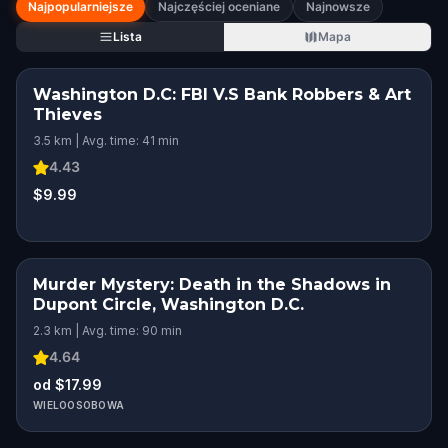
Najpopularniejsze
Najczęściej oceniane
Najnowsze
Lista
Mapa
Washington D.C: FBI V.S Bank Robbers & Art
HIDDEN HISTORY
KIDS' FAVORITE
Thieves
3.5 km | Avg. time: 41 min
4.43
$9.99
Murder Mystery: Death in the Shadows in
Dupont Circle, Washington D.C.
2.3 km | Avg. time: 90 min
4.64
od $17.99
WIELOOSOBOWA