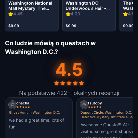
Washington National
Washington DC:
The Oz
Mall Mystery: The
Underwood’s Heir -
Washin
Philip Reid Time
Reckoning
4.45
4.03
4.54
Capsule
$9.99
$9.99
$9.99
Co ludzie mówią o questach w
Washington D.C.?
4.5
Na podstawie 422+ lokalnych recenzji
chacha
fsutoby
Ghost Hunt in Washington D.C.
Dupont Circle, Washington D.C.
Detective Mystery: Infiltrate a Secre
we had a great time. lots of
Society!
Aweseome Questo!!! We
fun
visited some great shops in