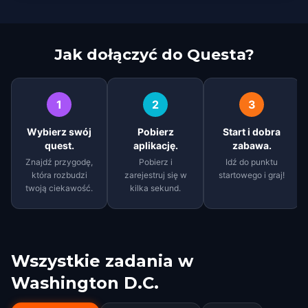
Jak dołączyć do Questa?
1
2
3
Wybierz swój
Pobierz
Start i dobra
quest.
aplikację.
zabawa.
Znajdź przygodę,
Pobierz i
Idź do punktu
która rozbudzi
zarejestruj się w
startowego i graj!
twoją ciekawość.
kilka sekund.
Wszystkie zadania w
Washington D.C.