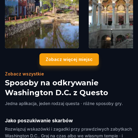
Chesapeake And Ohio Canal
Library of Congress
Zobacz więcej miejsc
Historical Park In Georgetown
Washington D.C.
,
United St
America
Washington D.C.
,
United States of
America
Zobacz wszystkie
Sposoby na odkrywanie
Washington D.C. z Questo
Jedna aplikacja, jeden rodzaj questa · różne sposoby gry.
Jako poszukiwanie skarbów
Rozwiązuj wskazówki i zagadki przy prawdziwych zabytkach
Washington D.C.. Graj na czas albo we własnym tempie · i