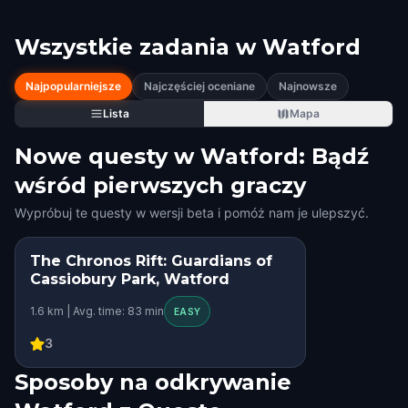
Wszystkie zadania w
Watford
Najpopularniejsze
Najczęściej oceniane
Najnowsze
Lista
Mapa
Nowe questy w Watford: Bądź
wśród pierwszych graczy
Wypróbuj te questy w wersji beta i pomóż nam je ulepszyć.
The Chronos Rift: Guardians of
STEP INTO THE STORY
Cassiobury Park, Watford
HIDDEN HISTORY
1.6 km | Avg. time: 83 min
EASY
3
Sposoby na odkrywanie