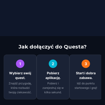
Jak dołączyć do Questa?
1
2
3
Wybierz swój
Pobierz
Start i dobra
quest.
aplikację.
zabawa.
Znajdź przygodę,
Pobierz i
Idź do punktu
która rozbudzi
zarejestruj się w
startowego i graj!
twoją ciekawość.
kilka sekund.