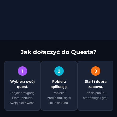
Jak dołączyć do Questa?
1
2
3
Wybierz swój
Pobierz
Start i dobra
quest.
aplikację.
zabawa.
Znajdź przygodę,
Pobierz i
Idź do punktu
która rozbudzi
zarejestruj się w
startowego i graj!
twoją ciekawość.
kilka sekund.