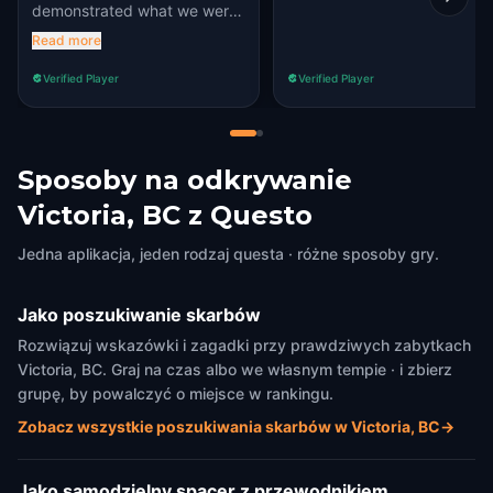
demonstrated what we were
there to do.. A big sign or
Read more
something.
Verified Player
Verified Player
Sposoby na odkrywanie
Victoria, BC z Questo
Jedna aplikacja, jeden rodzaj questa · różne sposoby gry.
Jako poszukiwanie skarbów
Rozwiązuj wskazówki i zagadki przy prawdziwych zabytkach
Victoria, BC. Graj na czas albo we własnym tempie · i zbierz
grupę, by powalczyć o miejsce w rankingu.
Zobacz wszystkie poszukiwania skarbów w Victoria, BC
→
Jako samodzielny spacer z przewodnikiem