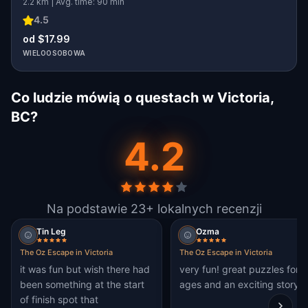
2.2 km | Avg. time: 90 min
4.5
od $17.99
WIELOOSOBOWA
Co ludzie mówią o questach w Victoria,
BC?
4.2
Na podstawie 23+ lokalnych recenzji
Tin Leg
Ozma
The Oz Escape in Victoria
The Oz Escape in Victoria
it was fun but wish there had
very fun! great puzzles for al
been something at the start
ages and an exciting story!
of finish spot that