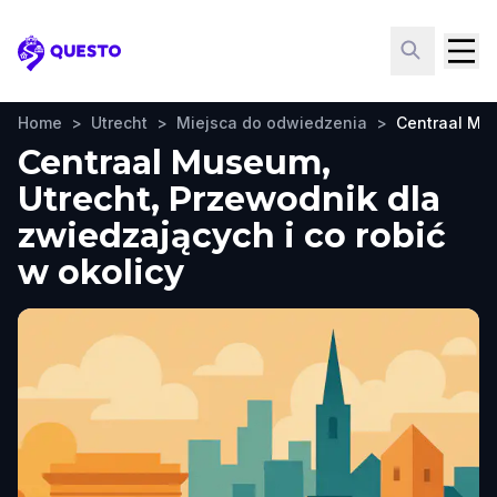
Questo
Home
>
Utrecht
>
Miejsca do odwiedzenia
>
Centraal Mu
Centraal Museum,
Utrecht, Przewodnik dla
zwiedzających i co robić
w okolicy