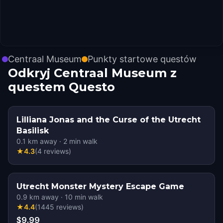
Centraal Museum
Punkty startowe questów
Odkryj Centraal Museum z
questem Questo
Lilliana Jonas and the Curse of the Utrecht
Basilisk
0.1
km away
·
2
min walk
★
4.3
(
4
reviews
)
Utrecht Monster Mystery Escape Game
0.9
km away
·
10
min walk
★
4.4
(
1445
reviews
)
$9.99