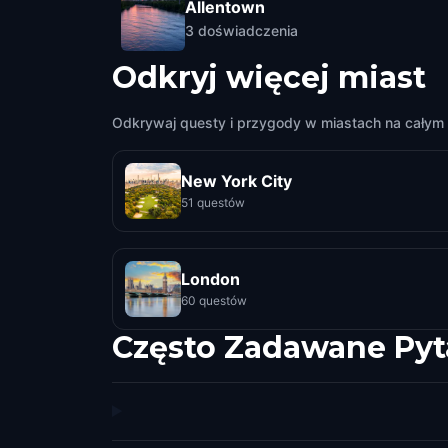
Allentown
3
doświadczenia
Odkryj więcej miast
Odkrywaj questy i przygody w miastach na całym 
New York City
51 questów
London
60 questów
Często Zadawane Pyt