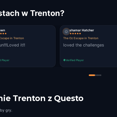
stach w Trenton?
awn
shamar Hatcher
Escape in Trenton
The Oz Escape in Trenton
n!!!Loved it!!
loved the challenges
d Player
Verified Player
ie Trenton z Questo
by gry.