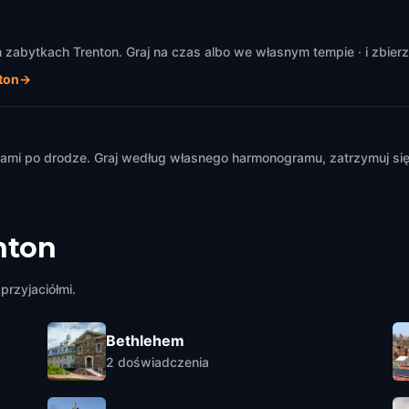
abytkach Trenton. Graj na czas albo we własnym tempie · i zbierz
ton
→
m
mi po drodze. Graj według własnego harmonogramu, zatrzymuj się i
nton
przyjaciółmi.
Bethlehem
2
doświadczenia