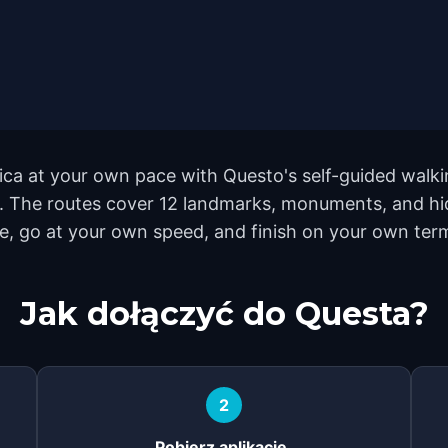
ica at your own pace with Questo's self-guided walk
nd. The routes cover 12 landmarks, monuments, and hi
ve, go at your own speed, and finish on your own ter
Jak dołączyć do Questa?
2
Pobierz aplikację.