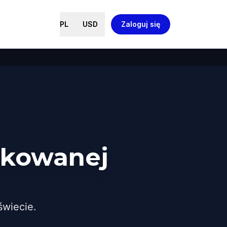
PL
USD
Zaloguj się
ikowanej
wiecie.