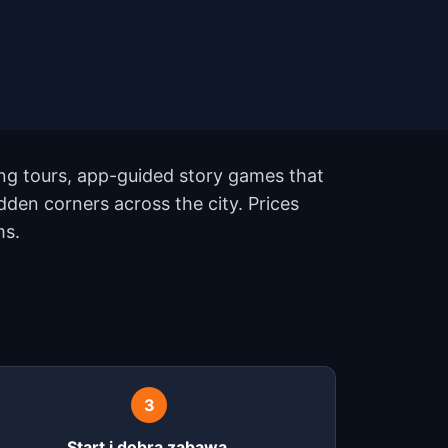
ing tours, app-guided story games that
dden corners across the city. Prices
ms.
3
Start i dobra zabawa.