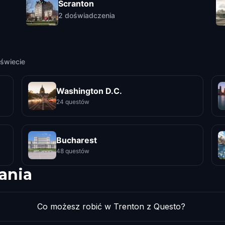
Scranton
2
doświadczenia
świecie
Washington D.C.
24 questów
Bucharest
48 questów
ania
Co możesz robić w Trenton z Questo?