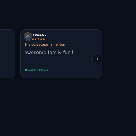
DaWeAZ
Jasmin Au
The Oz Escape in Trenton
The Oz Escape 
awesome family fun!!
Loved it! 
the city! I
Verified Player
Verified Player