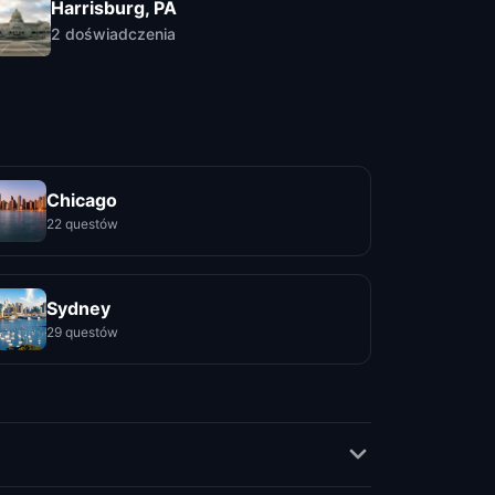
Harrisburg, PA
2
doświadczenia
Chicago
22 questów
Sydney
29 questów