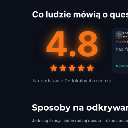
Co ludzie mówią o que
4.8
sh
The Oz 
had fu
Verifie
Na podstawie 0+ lokalnych recenzji
Sposoby na odkrywan
Jedna aplikacja, jeden rodzaj questa · różne sposo