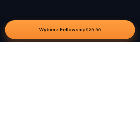
Wybierz Fellowship
$29.99
Questo
In un mondo sempre più digitale,
Questo ti riporta a ciò che è reale. Le
nostre quest ti invitano a uscire,
connetterti con le persone e creare
ricordi indimenticabili – una città alla
volta. Ogni esperienza nasce da una