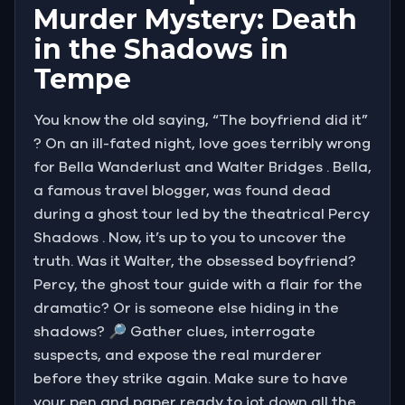
Murder Mystery: Death
in the Shadows in
Tempe
You know the old saying, “The boyfriend did it”
? On an ill-fated night, love goes terribly wrong
for Bella Wanderlust and Walter Bridges . Bella,
a famous travel blogger, was found dead
during a ghost tour led by the theatrical Percy
Shadows . Now, it’s up to you to uncover the
truth. Was it Walter, the obsessed boyfriend?
Percy, the ghost tour guide with a flair for the
dramatic? Or is someone else hiding in the
shadows? 🔎 Gather clues, interrogate
suspects, and expose the real murderer
before they strike again. Make sure to have
your pen and paper ready to jot down all the