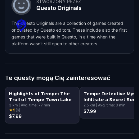
STWORZONY PRZEZ
Questo Originals
The Questo Originals are a collection of games created
or curated by Questo editors. These include also the first
games that were built in Questo, in a time when the
platform wasn't still open to other creators.
Te questy mogą Cię zainteresować
Highlights of Tempe: The
Tempe Detective Myste
Troll of Tempe Town Lake
Infiltrate a Secret Soci
3
km
|
Avg. time:
77
min
2.5
km
|
Avg. time:
0
min
★
5
(
6
)
$7.99
$7.99