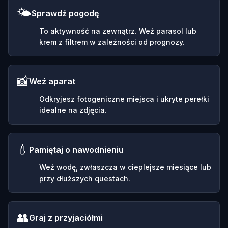
🌤️
Sprawdź pogodę
To aktywność na zewnątrz. Weź parasol lub
krem z filtrem w zależności od prognozy.
📸
Weź aparat
Odkryjesz fotogeniczne miejsca i ukryte perełki
idealne na zdjęcia.
💧
Pamiętaj o nawodnieniu
Weź wodę, zwłaszcza w cieplejsze miesiące lub
przy dłuższych questach.
👥
Graj z przyjaciółmi