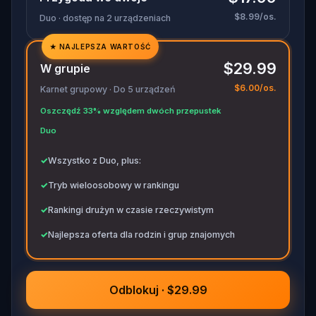
$8.99/os.
Duo · dostęp na 2 urządzeniach
★
NAJLEPSZA WARTOŚĆ
✓
$29.99
W grupie
✓
$6.00/os.
Karnet grupowy · Do 5 urządzeń
✓
Oszczędź 33% względem dwóch przepustek
✓
Duo
✓
Wszystko z Duo, plus:
✓
Tryb wieloosobowy w rankingu
✓
Rankingi drużyn w czasie rzeczywistym
✓
Najlepsza oferta dla rodzin i grup znajomych
Odblokuj · $29.99