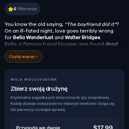
Murder Mystery: Death in the Shadows in Tempe
4
1
RRecenzje
You know the old saying,
“The boyfriend did it”
?
On an ill-fated night, love goes terribly wrong
for
Bella Wanderlust
and
Walter Bridges
.
Bella, a famous travel blogger, was found
dead
during a ghost tour led by the theatrical
Percy
Czytaj więcej
Shadows
. Now, it’s up to you to uncover the truth.
Was it Walter, the obsessed boyfriend? Percy, the
ghost tour guide with a flair for the dramatic? Or
is someone else hiding in the shadows?
MISJA WIELOOSOBOWA
🔎
Gather clues, interrogate suspects, and
Zbierz swoją drużynę
expose the real murderer before they strike
again. Make sure to have your pen and paper
Kryminalna zagadka jest stworzona do gry zespołowej.
Każdy dostaje wskazówki na własnym telefonie i ściga się,
ready to jot down all the crucial evidence.
kto pierwszy rozwiąże sprawę.
$17.99
Przygoda we dwoje