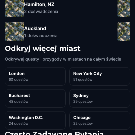
Hamilton, NZ
2
doświadczenia
Auckland
1
doświadczenia
Odkryj więcej miast
Odkrywaj questy i przygody w miastach na całym świecie
London
New York City
60 questów
51 questów
Bucharest
Sydney
48 questów
29 questów
Washington D.C.
Chicago
24 questów
22 questów
Często Zadawane Pytania