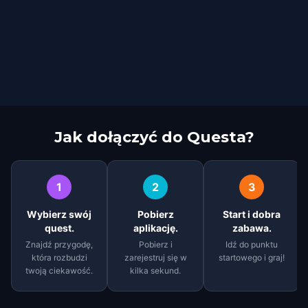
Jak dołączyć do Questa?
1
2
3
Wybierz swój
Pobierz
Start i dobra
quest.
aplikację.
zabawa.
Znajdź przygodę,
Pobierz i
Idź do punktu
która rozbudzi
zarejestruj się w
startowego i graj!
twoją ciekawość.
kilka sekund.