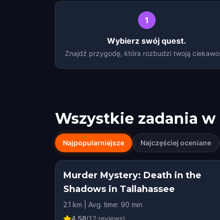
1
Wybierz swój quest.
Znajdź przygodę, która rozbudzi twoją ciekawo
Wszystkie zadania w
Najpopularniejsze
Najczęściej oceniane
Murder Mystery: Death in the
Shadows in Tallahassee
2.1 km | Avg. time: 90 min
4.58
(
12
reviews)