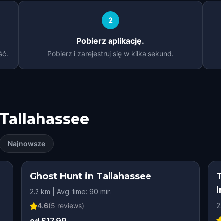
2
Pobierz aplikację.
ść.
Pobierz i zarejestruj się w kilka sekund.
Tallahassee
Najnowsze
Ghost Hunt in Tallahassee
I
2.2 km | Avg. time: 90 min
4.6
(
5
reviews)
2
od $17.99