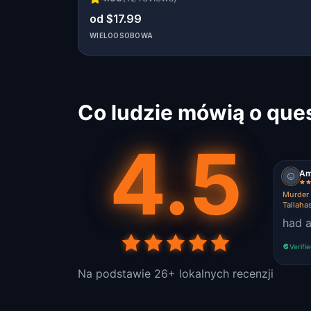
od $17.99
WIELOOSOBOWA
Co ludzie mówią o que
4.5
Am
Murder 
Tallaha
had a
Verifi
Na podstawie 26+ lokalnych recenzji