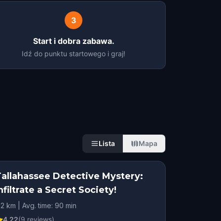
3
Start i dobra zabawa.
Idź do punktu startowego i graj!
Lista
Mapa
Tallahassee Detective Mystery:
nfiltrate a Secret Society!
.2 km | Avg. time: 90 min
4.22
(
9
reviews)