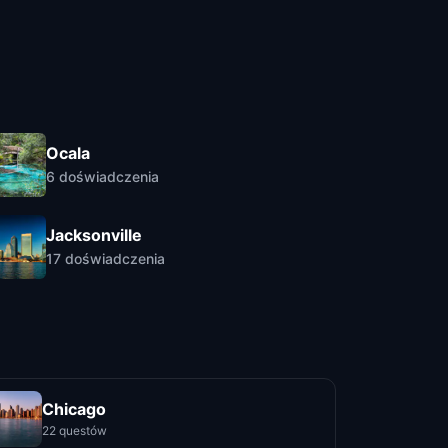
Ocala
6
doświadczenia
Jacksonville
17
doświadczenia
Chicago
22 questów