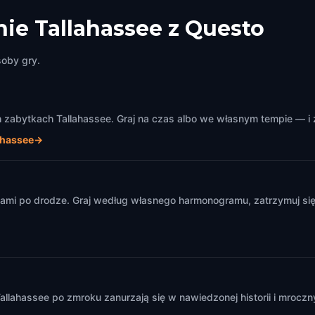
ie Tallahassee z Questo
soby gry.
zabytkach Tallahassee. Graj na czas albo we własnym tempie — i z
ahassee
→
m
ami po drodze. Graj według własnego harmonogramu, zatrzymuj się 
llahassee po zmroku zanurzają się w nawiedzonej historii i mrocz