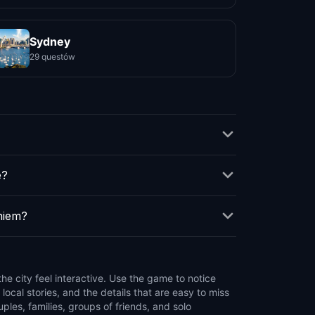
Sydney
29 questów
e?
niem?