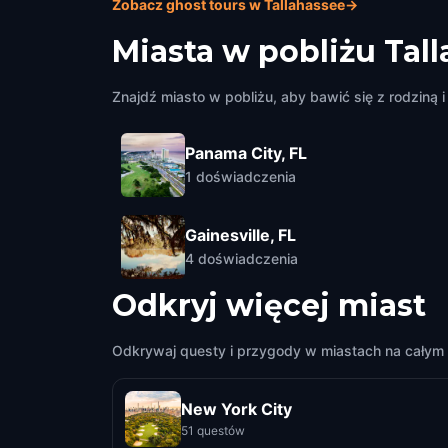
Zobacz ghost tours w Tallahassee
→
Miasta w pobliżu
Tal
Znajdź miasto w pobliżu, aby bawić się z rodziną i 
Panama City, FL
1
doświadczenia
Gainesville, FL
4
doświadczenia
Odkryj więcej miast
Odkrywaj questy i przygody w miastach na całym 
New York City
51 questów