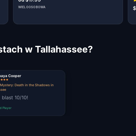
WIELOOSOBOWA
$
stach w Tallahassee?
aya Cooper
Mystery: Death in the Shadows in
ssee
 blast 10/10!
ed Player