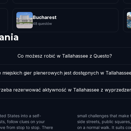
Bucharest
48 questów
ania
Co możesz robić w Tallahassee z Questo?
le miejskich gier plenerowych jest dostępnych w Tallahasse
rzeba rezerwować aktywność w Tallahassee z wyprzedze
ed States into a self-
 Use the game to notice
ts, follow clues on your
ails that are easy to miss
ve from stop to stop. There
roups of friends, and solo