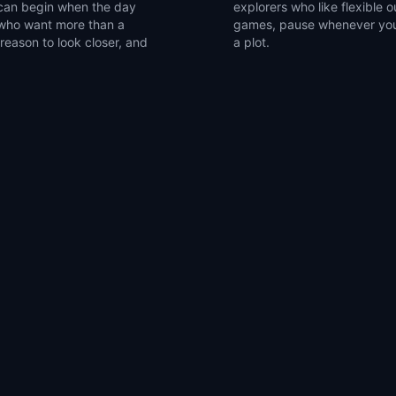
u can begin when the day
 a compact set of walking
s who want more than a
hassee into a walk with
 reason to look closer, and
a plot.