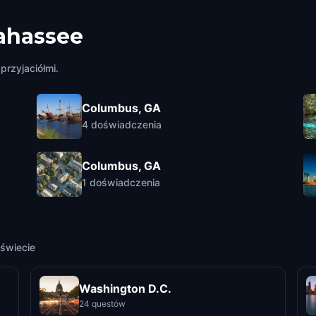
lahassee
przyjaciółmi.
Columbus, GA
4
doświadczenia
Columbus, GA
1
doświadczenia
świecie
Washington D.C.
24 questów