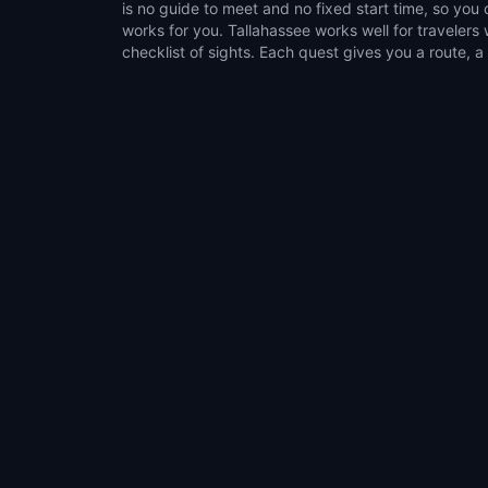
is no guide to meet and no fixed start time, so yo
explorers who like flexible outdoor activities. Choose
works for you. Tallahassee works well for traveler
games, pause whenever you want, and turn time in Talla
checklist of sights. Each quest gives you a route, a