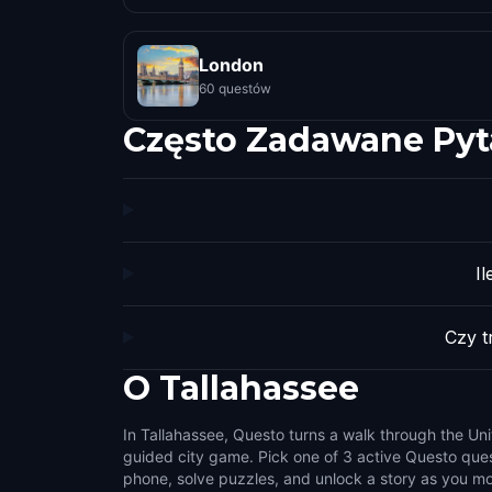
London
60 questów
Często Zadawane Pyt
I
Czy t
O
Tallahassee
In Tallahassee, Questo turns a walk through the Unit
small challenges that make the city feel interactive.
guided city game. Pick one of 3 active Questo ques
side streets, public squares, local stories, and the det
phone, solve puzzles, and unlock a story as you mo
on a normal walk. It suits couples, families, g