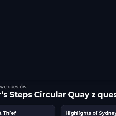
owe questów
s Steps Circular Quay z qu
t Thief
Highlights of Sydne