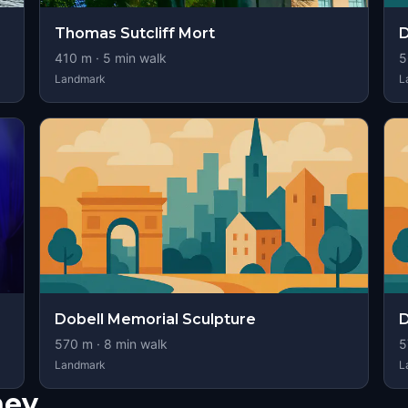
Thomas Sutcliff Mort
D
410
m ·
5
min walk
5
Landmark
L
Dobell Memorial Sculpture
D
570
m ·
8
min walk
5
Landmark
L
ney