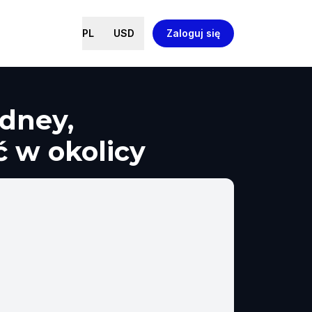
PL
USD
Zaloguj się
ydney,
ć w okolicy