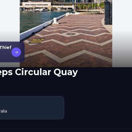
 Thief
→
ps Circular Quay
alia