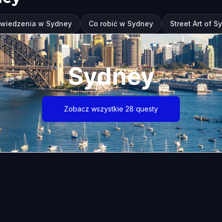
zwiedzenia w Sydney
Co robić w Sydney
Street Art of S
Sydney
Zobacz wszystkie 28 questy