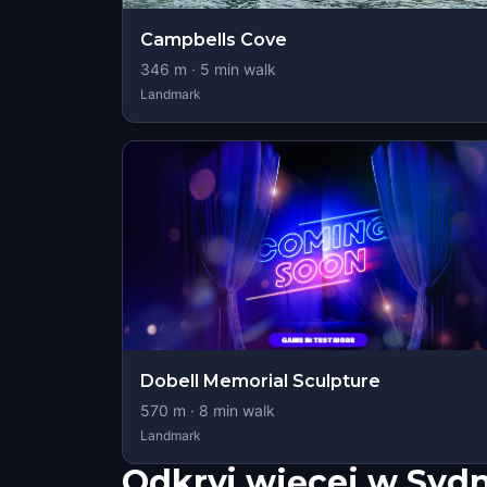
Campbells Cove
346
m ·
5
min walk
Landmark
Dobell Memorial Sculpture
570
m ·
8
min walk
Landmark
Odkryj więcej w Syd