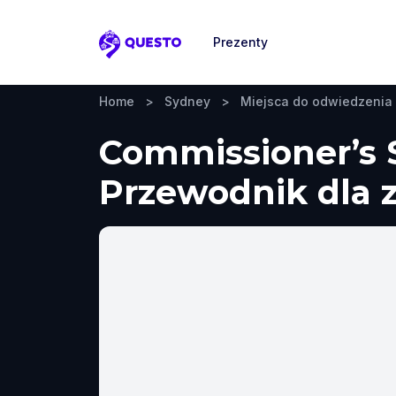
Prezenty
Questo
Home
>
Sydney
>
Miejsca do odwiedzenia
Commissioner’s S
Przewodnik dla z