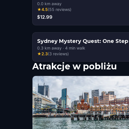
0.0
km away
★
4.5
(
55
reviews
)
$12.99
Sydney Mystery Quest: One Step
0.3
km away
·
4
min walk
★
2.3
(
3
reviews
)
Atrakcje w pobliżu