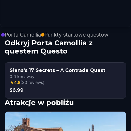
Porta Camollia
Punkty startowe questów
Odkryj Porta Camollia z
questem Questo
Siena’s 17 Secrets – A Contrade Quest
0.0
km away
★
4.8
(
30
reviews
)
$6.99
Atrakcje w pobliżu