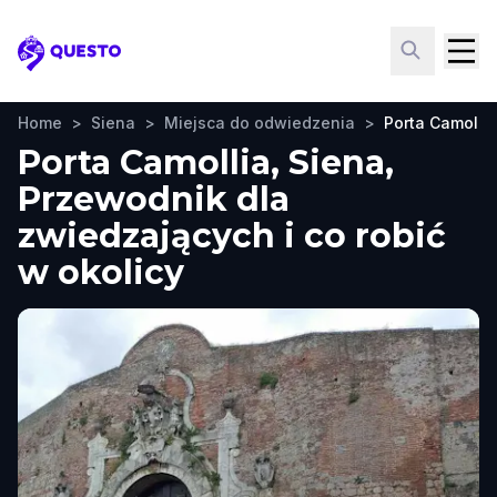
Questo
Home
>
Siena
>
Miejsca do odwiedzenia
>
Porta Camollia
Porta Camollia, Siena,
Przewodnik dla
zwiedzających i co robić
w okolicy