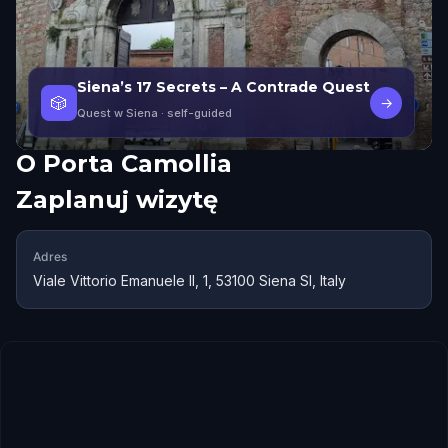
Siena’s 17 Secrets – A Contrade Quest
🎲
→
Quest w Siena
· self-guided
O
Porta Camollia
Zaplanuj wizytę
Adres
Viale Vittorio Emanuele II, 1, 53100 Siena SI, Italy