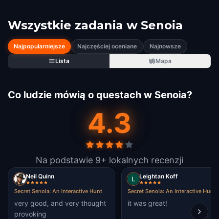
Wszystkie zadania w
Senoia
Najpopularniejsze
Najczęściej oceniane
Najnowsze
Lista
Mapa
Co ludzie mówią o questach w Senoia?
4.3
Na podstawie 9+ lokalnych recenzji
Neil Quinn
Leightan Koff
Secret Senoia: An Interactive Hunt
Secret Senoia: An Interactive Hunt
very good, and very thought
it was great!
provoking