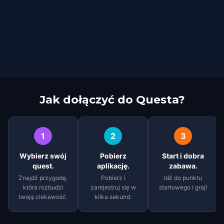
Jak dołączyć do Questa?
1
2
3
Wybierz swój
Pobierz
Start i dobra
quest.
aplikację.
zabawa.
Znajdź przygodę,
Pobierz i
Idź do punktu
która rozbudzi
zarejestruj się w
startowego i graj!
twoją ciekawość.
kilka sekund.