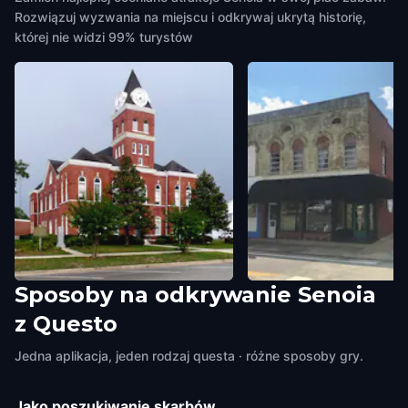
Rozwiązuj wyzwania na miejscu i odkrywaj ukrytą historię,
której nie widzi 99% turystów
Sposoby na odkrywanie Senoia
Church
Former Cotton Wareho
z Questo
Senoia
,
United States of America
Building
Senoia
,
United States of Ame
Jedna aplikacja, jeden rodzaj questa · różne sposoby gry.
Jako poszukiwanie skarbów