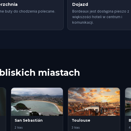
rzchnia
Dojazd
e buty do chodzenia polecane.
Bordeaux jest dostępna pieszo z
większości hoteli w centrum i
komunikacji.
bliskich miastach
San Sebastián
Toulouse
B
2 tras
3 tras
4