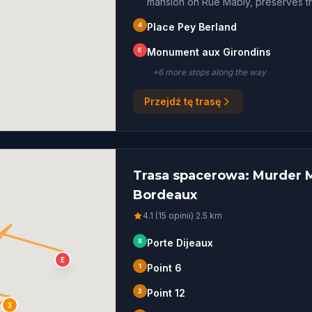
mansion on Rue Mably, preserves the
4
Place Pey Berland
E
Monument aux Girondins
+
6
more stop
s
along the way
Przejdź tę trasę
Trasa spacerowa: Murder M
Bordeaux
4.1 (15 opinii)
·
2.5
km
S
Porte Dijeaux
E
1
Point 6
2
Point 12
3