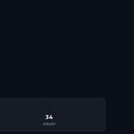
🏛
34
zabytki