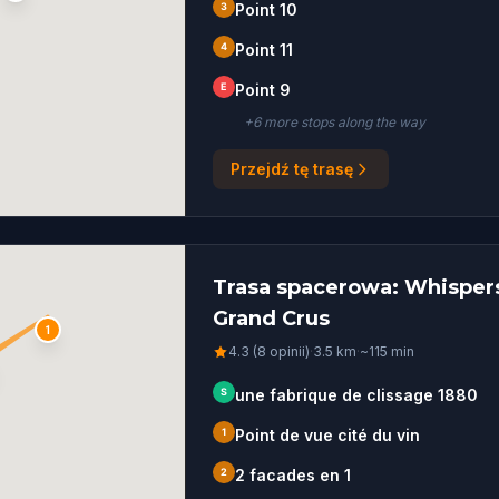
3
Point 10
4
Point 11
E
Point 9
+
6
more stop
s
along the way
Przejdź tę trasę
Trasa spacerowa: Whispers
Grand Crus
1
4.3 (8 opinii)
·
3.5
km
·
~
115
min
S
une fabrique de clissage 1880
1
Point de vue cité du vin
2
2 facades en 1