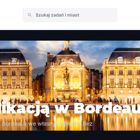
likacją w Bordea
ć Bordeaux we własnym tempie. Bez