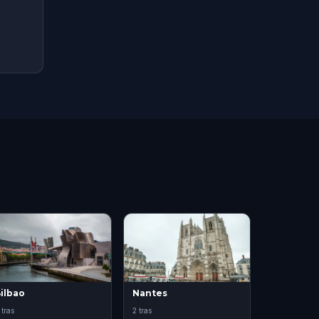
ilbao
Nantes
 tras
2 tras