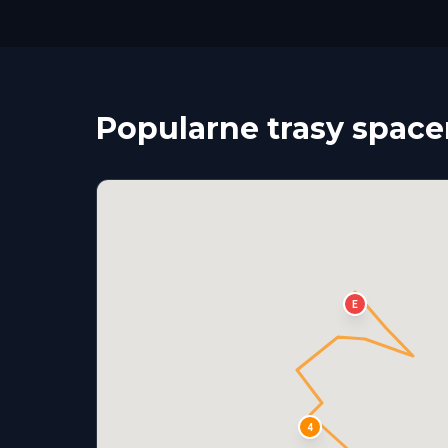
Popularne trasy spac
E
4