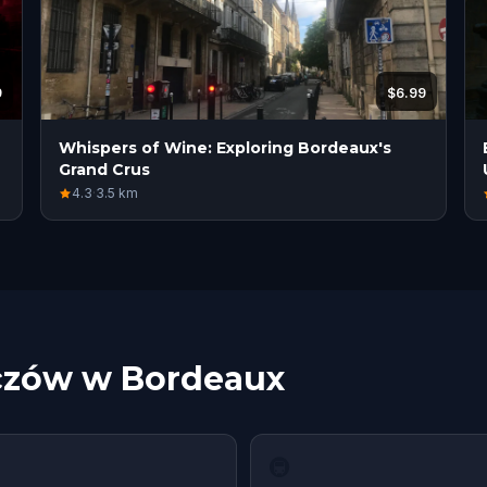
9
$6.99
Whispers of Wine: Exploring Bordeaux's
Grand Crus
4.3
·
3.5
km
czów w Bordeaux
🚇