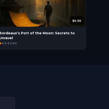
$9.99
Bordeaux’s Port of the Moon: Secrets to
Unravel
4.4
·
4.2
km