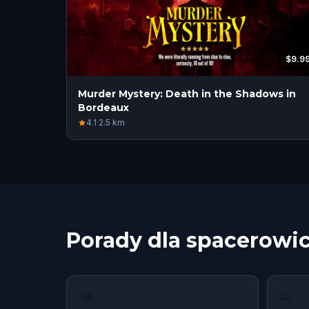
$9.9
Murder Mystery: Death in the Shadows in
Bordeaux
4.1
·
2.5
km
Porady dla spacerowi
🌤
👟