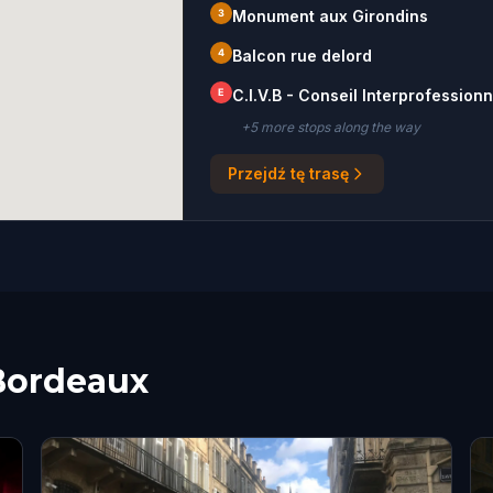
3
Monument aux Girondins
4
Balcon rue delord
E
C.I.V.B - Conseil Interprofession
+
5
more stop
s
along the way
Przejdź tę trasę
Bordeaux