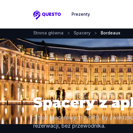
Prezenty
Questo
Strona główna
>
Spacery
>
Bordeaux
Spacery z ap
3 tras spacerowych z GPS, by zwiedza
rezerwacji, bez przewodnika.