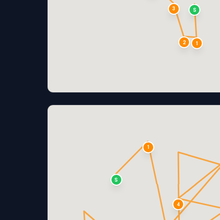
3
S
2
1
1
S
4