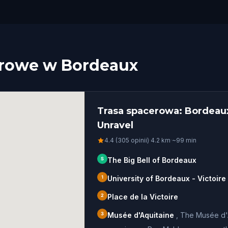
erowe w Bordeaux
Trasa spacerowa: Bordeaux’
Unravel
4.4 (305 opinii)
·
4.2
km
·
~
99
min
S
The Big Bell of Bordeaux
1
University of Bordeaux - Victoir
2
Place de la Victoire
3
Musée d'Aquitaine
,
The Musée d'A