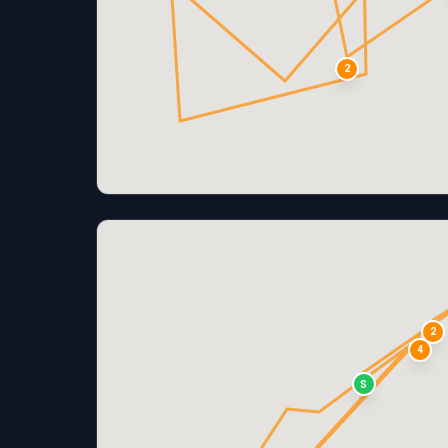
2
2
4
S