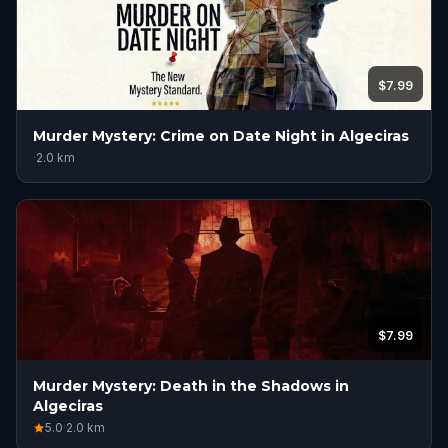
$7.99
Murder Mystery: Crime on Date Night in Algeciras
·
2.0
km
$7.99
Murder Mystery: Death in the Shadows in
Algeciras
5.0
·
2.0
km