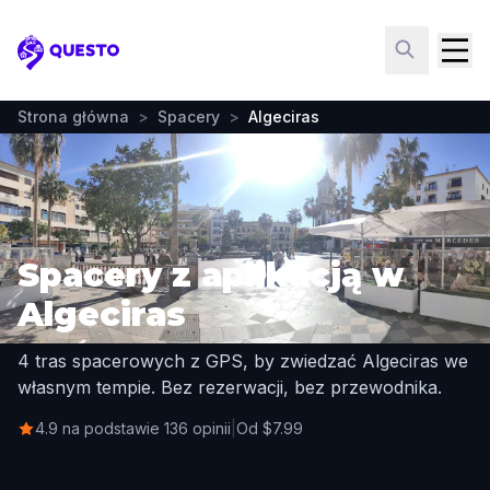
Questo
Strona główna
>
Spacery
>
Algeciras
Spacery z aplikacją w
Algeciras
4 tras spacerowych z GPS, by zwiedzać Algeciras we
własnym tempie. Bez rezerwacji, bez przewodnika.
4.9 na podstawie 136 opinii
|
Od $7.99