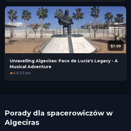
$7.99
Unravelling Algeciras: Paco de Lucía's Legacy - A
Musical Adventure
4.9
·
2.5
km
Porady dla spacerowiczów w
Algeciras