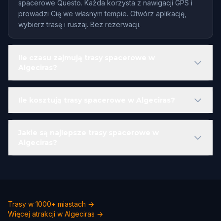
spacerowe Questo. Każda korzysta z nawigacji GPS i
prowadzi Cię we własnym tempie. Otwórz aplikację,
wybierz trasę i ruszaj. Bez rezerwacji.
Ile czasu zajmują trasy spacerowe w
Algeciras?
Ile kosztują trasy spacerowe w Algeciras?
Jakie są najlepsze trasy spacerowe w
Algeciras?
Trasy w 1000+ miastach →
Więcej atrakcji w Algeciras →