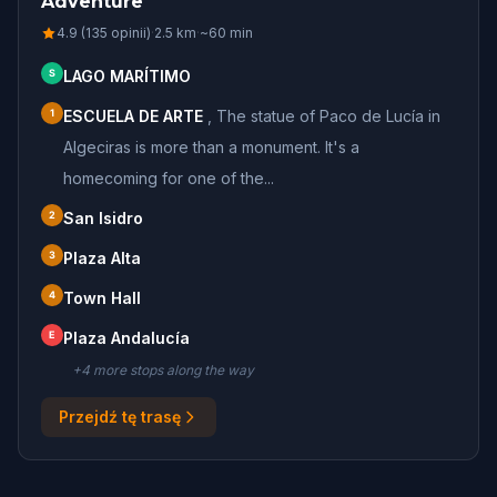
Adventure
4.9 (135 opinii)
·
2.5
km
·
~
60
min
S
LAGO MARÍTIMO
1
ESCUELA DE ARTE
,
The statue of Paco de Lucía in
Algeciras is more than a monument. It's a
homecoming for one of the...
2
San Isidro
3
Plaza Alta
4
Town Hall
E
Plaza Andalucía
+
4
more stop
s
along the way
Przejdź tę trasę