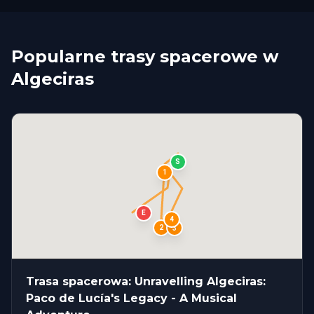
Popularne trasy spacerowe w
Algeciras
S
1
E
4
2
3
Trasa spacerowa: Unravelling Algeciras:
Paco de Lucía's Legacy - A Musical