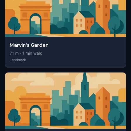
Marvin’s Garden
71
m ·
1
min walk
Landmark