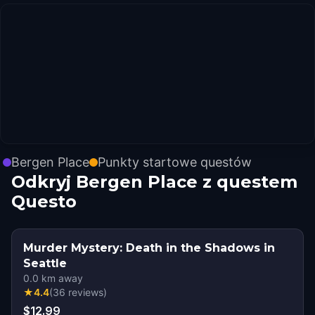
Bergen Place
Punkty startowe questów
Odkryj Bergen Place z questem
Questo
Murder Mystery: Death in the Shadows in
Seattle
0.0
km away
★
4.4
(
36
reviews
)
$12.99