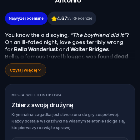
Antonio
Murder Mystery: Death in the Shadows in King Will
4.67
Najwyżej oceniane
55
RRecenzje
You know the old saying,
“The boyfriend did it”
?
On an ill-fated night, love goes terribly wrong
for
Bella Wanderlust
and
Walter Bridges
.
Bella, a famous travel blogger, was found
dead
during a ghost tour led by the theatrical
Percy
Czytaj więcej
Shadows
. Now, it’s up to you to uncover the truth.
Was it Walter, the obsessed boyfriend? Percy, the
ghost tour guide with a flair for the dramatic? Or
is someone else hiding in the shadows?
MISJA WIELOOSOBOWA
🔎
Gather clues, interrogate suspects, and
Zbierz swoją drużynę
expose the real murderer before they strike
again. Make sure to have your pen and paper
Kryminalna zagadka jest stworzona do gry zespołowej.
Każdy dostaje wskazówki na własnym telefonie i ściga się,
ready to jot down all the crucial evidence.
kto pierwszy rozwiąże sprawę.