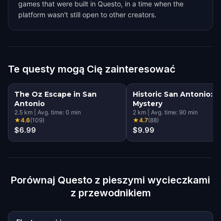
games that were built in Questo, in a time when the
platform wasn't still open to other creators.
Te questy mogą Cię zainteresować
The Oz Escape in San
Historic San Antonio: P
Antonio
Mystery
2.5
km
|
Avg. time:
0
min
2
km
|
Avg. time:
90
min
★
4.6
(
109
)
★
4.7
(
88
)
$6.99
$9.99
Porównaj Questo z pieszymi wycieczkami
z przewodnikiem