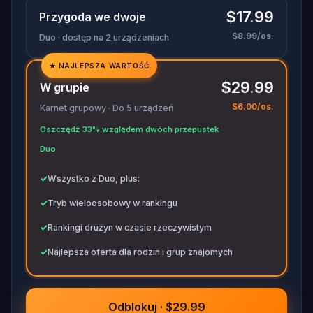
$17.99
Przygoda we dwoje
$8.99/os.
Duo · dostęp na 2 urządzeniach
★
NAJLEPSZA WARTOŚĆ
✓
$29.99
W grupie
✓
$6.00/os.
Karnet grupowy · Do 5 urządzeń
✓
Oszczędź 33% względem dwóch przepustek
✓
Duo
✓
Wszystko z Duo, plus:
✓
Tryb wieloosobowy w rankingu
✓
Rankingi drużyn w czasie rzeczywistym
✓
Najlepsza oferta dla rodzin i grup znajomych
Odblokuj · $29.99