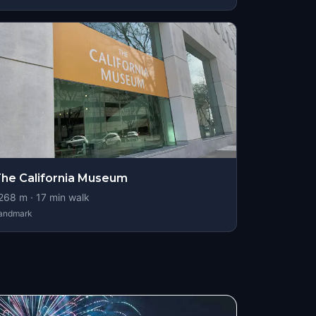
he California Museum
268
m ·
17
min walk
andmark