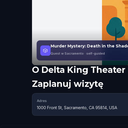
Murder Mystery: Death in the Sha
🎲
Quest w Sacramento
· self-guided
O
Delta King Theater
Zaplanuj wizytę
Adres
1000 Front St, Sacramento, CA 95814, USA