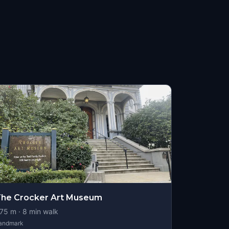
he Crocker Art Museum
75
m ·
8
min walk
andmark