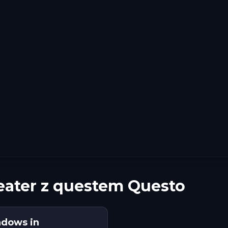
eater z questem Questo
adows in