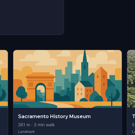
Sacramento History Museum
T
261
m ·
3
min walk
5
Landmark
L