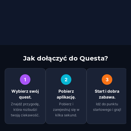
Jak dołączyć do Questa?
1
2
3
Wybierz swój
Pobierz
Start i dobra
quest.
aplikację.
zabawa.
Znajdź przygodę,
Pobierz i
Idź do punktu
która rozbudzi
zarejestruj się w
startowego i graj!
twoją ciekawość.
kilka sekund.