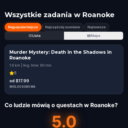
Wszystkie zadania w
Roanoke
Najpopularniejsze
Najczęściej oceniane
Najnowsze
Lista
Mapa
Murder Mystery: Death in the Shadows in
Roanoke
1.9 km | Avg. time: 90 min
5
od $17.99
WIELOOSOBOWA
Co ludzie mówią o questach w Roanoke?
5.0