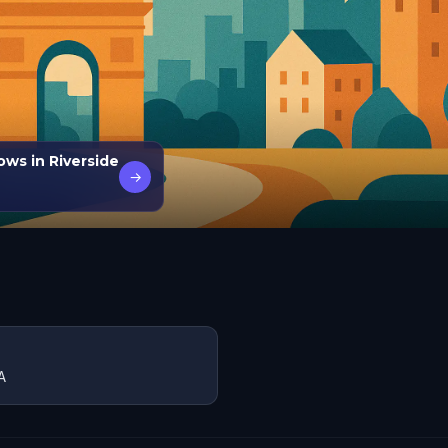
ws in Riverside
→
A