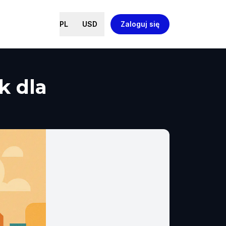
PL
USD
Zaloguj się
k dla