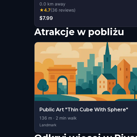
0.0
km away
★
4.7
(
36
reviews
)
$7.99
Atrakcje w pobliżu
Public Art "Thin Cube With Sphere"
136
m ·
2
min walk
Landmark