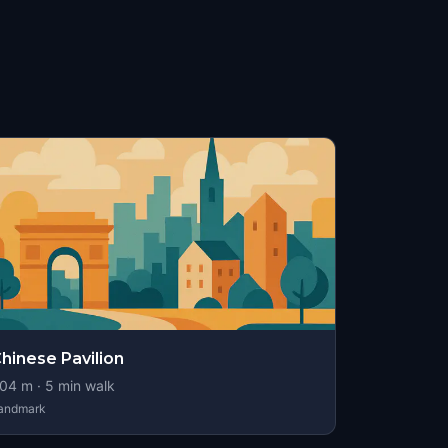
hinese Pavilion
04
m ·
5
min walk
andmark