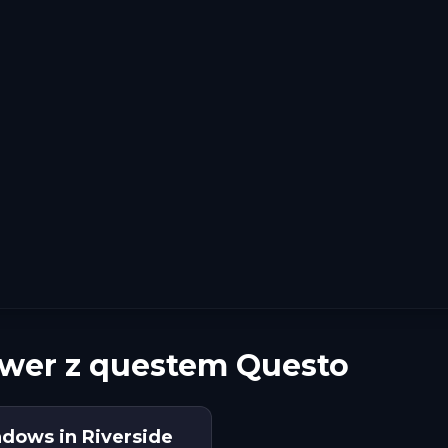
ower z questem Questo
adows in Riverside