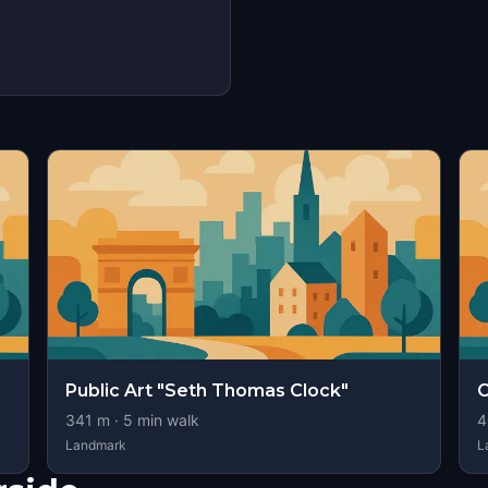
Public Art "Seth Thomas Clock"
C
341
m ·
5
min walk
4
Landmark
L