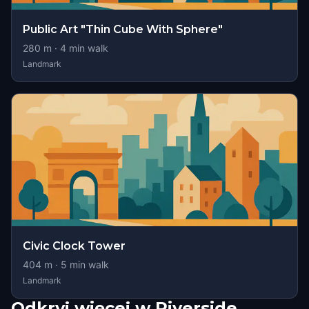
Public Art "Thin Cube With Sphere"
280
m ·
4
min walk
Landmark
Civic Clock Tower
404
m ·
5
min walk
Landmark
Odkryj więcej w Riverside