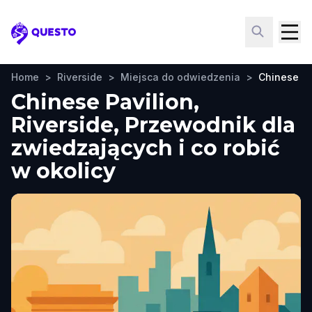
Questo
Home
>
Riverside
>
Miejsca do odwiedzenia
>
Chinese Pa
Chinese Pavilion,
Riverside, Przewodnik dla
zwiedzających i co robić
w okolicy