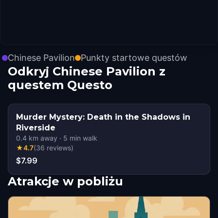
Chinese Pavilion
Punkty startowe questów
Odkryj Chinese Pavilion z
questem Questo
Murder Mystery: Death in the Shadows in
Riverside
0.4
km away
·
5
min walk
★
4.7
(
36
reviews
)
$7.99
Atrakcje w pobliżu