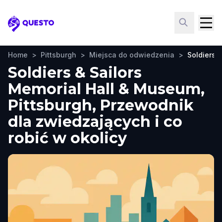
Questo
Home
>
Pittsburgh
>
Miejsca do odwiedzenia
>
Soldiers 
Soldiers & Sailors
Memorial Hall & Museum,
Pittsburgh, Przewodnik
dla zwiedzających i co
robić w okolicy