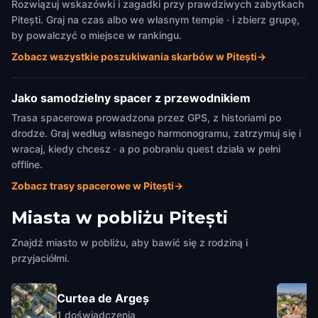
Rozwiązuj wskazówki i zagadki przy prawdziwych zabytkach
Pitești. Graj na czas albo we własnym tempie · i zbierz grupę,
by powalczyć o miejsce w rankingu.
Zobacz wszystkie poszukiwania skarbów w Pitești
→
Jako samodzielny spacer z przewodnikiem
Trasa spacerowa prowadzona przez GPS, z historiami po
drodze. Graj według własnego harmonogramu, zatrzymuj się i
wracaj, kiedy chcesz · a po pobraniu quest działa w pełni
offline.
Zobacz trasy spacerowe w Pitești
→
Miasta w pobliżu
Pitești
Znajdź miasto w pobliżu, aby bawić się z rodziną i
przyjaciółmi.
Curtea de Argeș
1
doświadczenia