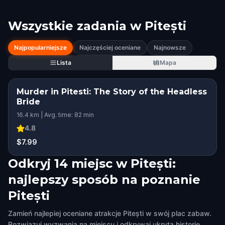
Wszystkie zadania w
Pitești
Najpopularniejsze
Najczęściej oceniane
Najnowsze
Lista
Mapa
Murder in Pitesti: The Story of the Headless
Bride
16.4 km | Avg. time: 82 min
4.8
$7.99
Odkryj 14 miejsc w Pitești:
najlepszy sposób na poznanie
Pitești
Zamień najlepiej oceniane atrakcje Pitești w swój plac zabaw.
Rozwiązuj wyzwania na miejscu i odkrywaj ukrytą historię,