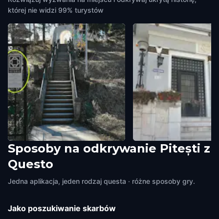
której nie widzi 99% turystów
Sposoby na odkrywanie Pitești z
Mânăstirea Trivale
Cercul Militar Pitești
Questo
Pitești
,
Romania
Pitești
,
Romania
Jedna aplikacja, jeden rodzaj questa · różne sposoby gry.
Jako poszukiwanie skarbów