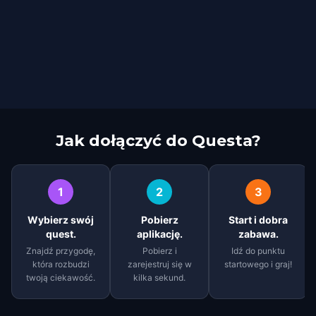
Jak dołączyć do Questa?
1
2
3
Wybierz swój
Pobierz
Start i dobra
quest.
aplikację.
zabawa.
Znajdź przygodę,
Pobierz i
Idź do punktu
która rozbudzi
zarejestruj się w
startowego i graj!
twoją ciekawość.
kilka sekund.