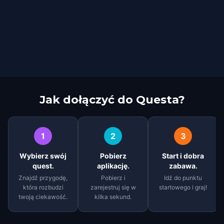
Jak dołączyć do Questa?
1
2
3
Wybierz swój
Pobierz
Start i dobra
quest.
aplikację.
zabawa.
Znajdź przygodę,
Pobierz i
Idź do punktu
która rozbudzi
zarejestruj się w
startowego i graj!
twoją ciekawość.
kilka sekund.