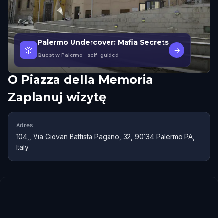
Palermo Undercover: Mafia Secrets
🎲
→
Quest w Palermo
· self-guided
O
Piazza della Memoria
Zaplanuj wizytę
Adres
104,, Via Giovan Battista Pagano, 32, 90134 Palermo PA,
Italy