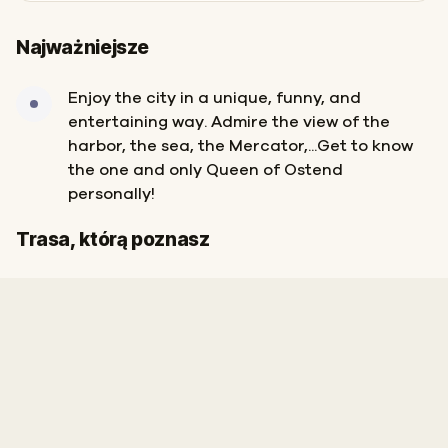
Najważniejsze
Enjoy the city in a unique, funny, and
entertaining way. Admire the view of the
harbor, the sea, the Mercator,...Get to know
the one and only Queen of Ostend
personally!
Start
Meta
Trasa, którą poznasz