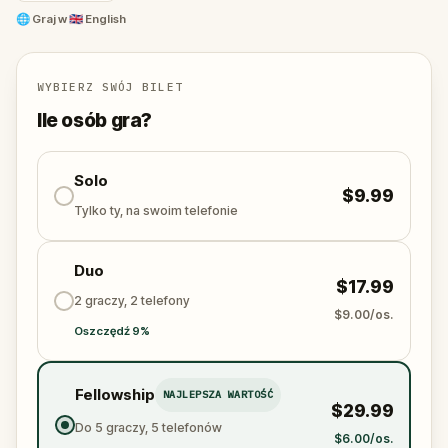
🌐
Graj w
🇬🇧 English
WYBIERZ SWÓJ BILET
Ile osób gra?
Solo
$9.99
Tylko ty, na swoim telefonie
Duo
$17.99
2 graczy, 2 telefony
$9.00/os.
Oszczędź 9%
Fellowship
NAJLEPSZA WARTOŚĆ
$29.99
Do 5 graczy, 5 telefonów
$6.00/os.