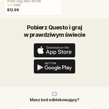
3.1
km
|
Avg. time:
167
min
Escape Game
★
4.7
(
631
)
$12.99
Pobierz Questo i graj
w prawdziwym świecie
Masz kod odblokowujący?