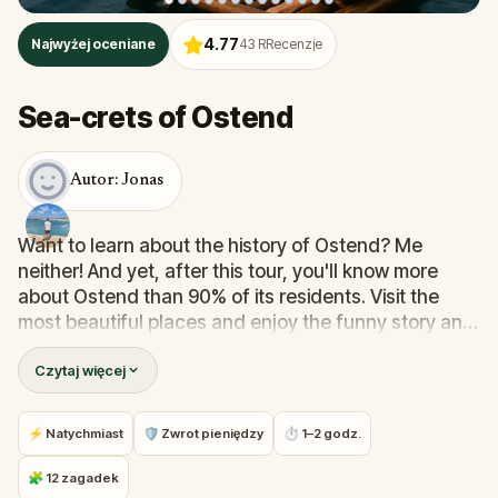
4.77
Najwyżej oceniane
43
RRecenzje
Sea-crets of Ostend
Autor: Jonas
Want to learn about the history of Ostend? Me
neither! And yet, after this tour, you'll know more
about Ostend than 90% of its residents. Visit the
most beautiful places and enjoy the funny story and
the mysterious myths about the city. Besides the
Czytaj więcej
beautiful tour, your brain will also be put to work with
riddles, brainteasers, and searches. Oh, and if you
happen to have a sense of humor, that's a bonus!
⚡ Natychmiast
🛡 Zwrot pieniędzy
⏱ 1–2 godz.
🧩 12 zagadek