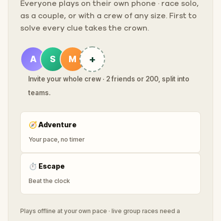
Everyone plays on their own phone · race solo,
as a couple, or with a crew of any size. First to
solve every clue takes the crown.
+
A
S
M
Invite your whole crew · 2 friends or 200, split into
teams.
🧭
Adventure
Your pace, no timer
⏱
Escape
Beat the clock
Plays offline at your own pace · live group races need a