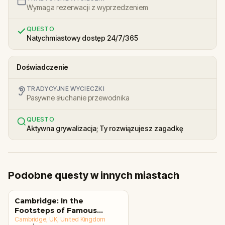
Wymaga rezerwacji z wyprzedzeniem
QUESTO
Natychmiastowy dostęp 24/7/365
Doświadczenie
TRADYCYJNE WYCIECZKI
Pasywne słuchanie przewodnika
QUESTO
Aktywna grywalizacja; Ty rozwiązujesz zagadkę
Podobne questy w innych miastach
Cambridge: In the
Footsteps of Famous
Alumni Walking Tour &
Cambridge, UK
, United Kingdom