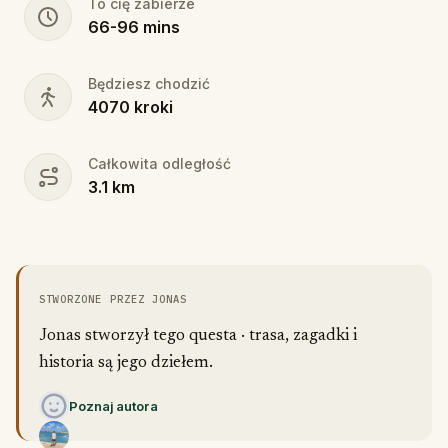
To cię zabierze
66
-
96
mins
Będziesz chodzić
4070
kroki
Całkowita odległość
3.1
km
STWORZONE PRZEZ JONAS
Jonas stworzył tego questa · trasa, zagadki i
historia są jego dziełem.
Poznaj autora