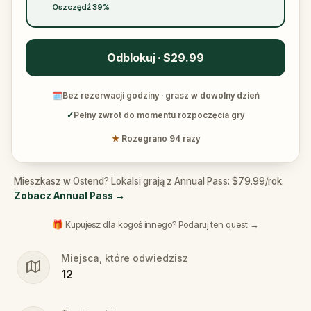
Oszczędź 39%
Odblokuj · $29.99
🗓
Bez rezerwacji godziny · grasz w dowolny dzień
✓
Pełny zwrot do momentu rozpoczęcia gry
★
Rozegrano 94 razy
Mieszkasz w Ostend? Lokalsi grają z Annual Pass: $79.99/rok.
Zobacz Annual Pass
→
🎁 Kupujesz dla kogoś innego? Podaruj ten quest →
Miejsca, które odwiedzisz
12