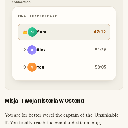
connection.
FINAL LEADERBOARD
👑
Sam
47:12
S
2
Alex
51:38
A
3
You
58:05
Y
Misja: Twoja historia w Ostend
You are (or better were) the captain of the 'Unsinkable
II'. You finally reach the mainland after a long,