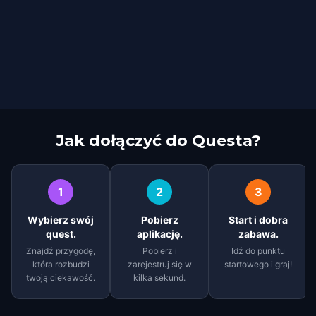
Jak dołączyć do Questa?
1
2
3
Wybierz swój
Pobierz
Start i dobra
quest.
aplikację.
zabawa.
Znajdź przygodę,
Pobierz i
Idź do punktu
która rozbudzi
zarejestruj się w
startowego i graj!
twoją ciekawość.
kilka sekund.