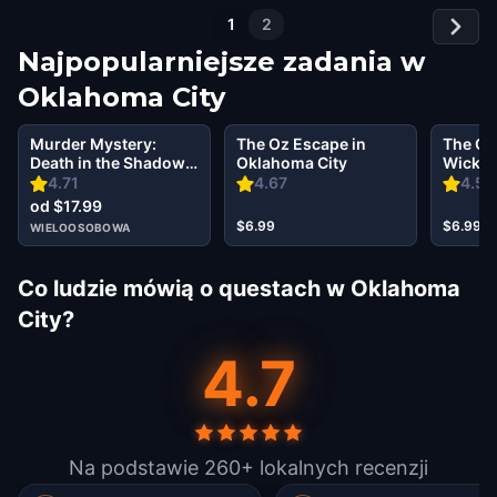
1
2
Najpopularniejsze zadania w
Oklahoma City
Murder Mystery:
The Oz Escape in
The Oz
Death in the Shadows
Oklahoma City
Wicked 
in Oklahoma City
Oklaho
4.71
4.67
4.53
od $17.99
$6.99
$6.99
WIELOOSOBOWA
Co ludzie mówią o questach w Oklahoma
City?
4.7
Na podstawie 260+ lokalnych recenzji