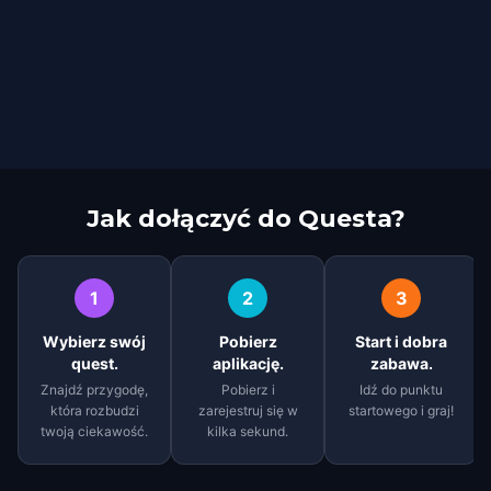
Jak dołączyć do Questa?
1
2
3
Wybierz swój
Pobierz
Start i dobra
quest.
aplikację.
zabawa.
Znajdź przygodę,
Pobierz i
Idź do punktu
która rozbudzi
zarejestruj się w
startowego i graj!
twoją ciekawość.
kilka sekund.