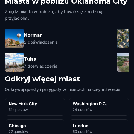
Miasta w pobliżu
Oklahoma City
Znajdź miasto w pobliżu, aby bawić się z rodziną i
przyjaciółmi.
Norman
2
doświadczenia
Tulsa
7
doświadczenia
Odkryj więcej miast
Odkrywaj questy i przygody w miastach na całym świecie
New York City
Washington D.C.
51 questów
24 questów
Chicago
London
22 questów
60 questów