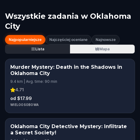
Wszystkie zadania w
Oklahoma
City
Najpopularniejsze
Najczęściej oceniane
Najnowsze
Lista
Mapa
Murder Mystery: Death in the Shadows in
Oklahoma City
9.4 km | Avg. time: 90 min
4.71
od $17.99
WIELOOSOBOWA
Oklahoma City Detective Mystery: Infiltrate
a Secret Society!