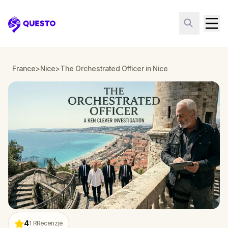
Questo
France
>
Nice
>
The Orchestrated Officer in Nice
4
1
RRecenzje