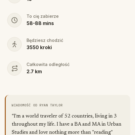
To cię zabierze
58
-
88
mins
Będziesz chodzić
3550
kroki
Całkowita odległość
2.7
km
WIADOMOŚĆ OD RYAN TAYLOR
“I'm a world traveler of 52 countries, living in 3
throughout my life. I have a BA and MA in Urban
Studies and love nothing more than "reading"