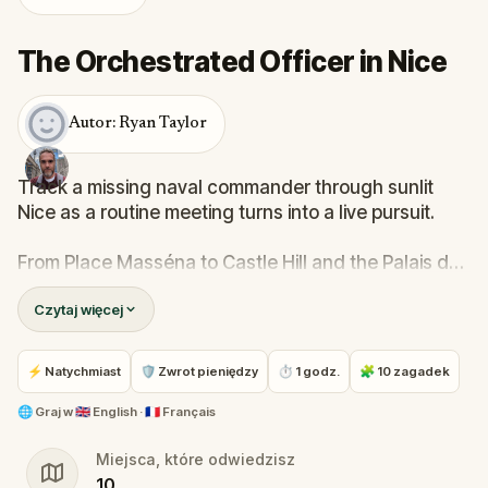
The Orchestrated Officer in Nice
Autor: Ryan Taylor
Track a missing naval commander through sunlit
Nice as a routine meeting turns into a live pursuit.
From Place Masséna to Castle Hill and the Palais de
Justice, you follow a coordinated extortion plot tied
Czytaj więcej
to human trafficking. Read movement, interpret
clues, and stay on the trail as pressure builds toward
a public confrontation.
⚡ Natychmiast
🛡 Zwrot pieniędzy
⏱ 1 godz.
🧩 10 zagadek
Uncover how reputation, power, and justice collide,
🌐
Graj w
🇬🇧 English · 🇫🇷 Français
and stop a staged execution before it unfolds.
Miejsca, które odwiedzisz
10