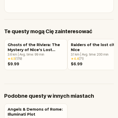
Te questy mogą Cię zainteresować
Ghosts of the Riviera: The
Raiders of the lost city 
Mystery of Nice's Lost
Nice
Souls
3.6
km
|
Avg. time:
99
min
3.1
km
|
Avg. time:
200
min
★
4.5
(
179
)
★
4.4
(
71
)
$9.99
$6.99
Podobne questy w innych miastach
Angels & Demons of Rome:
Illuminati Plot