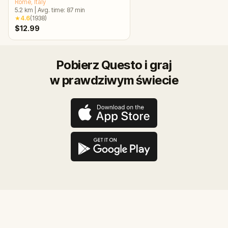
Rome
, Italy
5.2
km
|
Avg. time:
87
min
★
4.6
(
1938
)
$12.99
Pobierz Questo i graj
w prawdziwym świecie