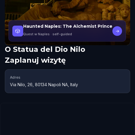
Haunted Naples: The Alchemist Prince
🎲
→
Quest w Naples
· self-guided
O
Statua del Dio Nilo
Zaplanuj wizytę
Adres
Via Nilo, 26, 80134 Napoli NA, Italy