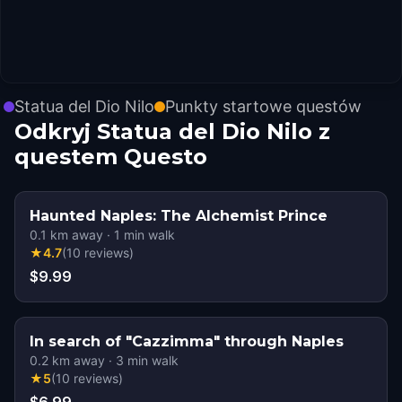
Statua del Dio Nilo
Punkty startowe questów
Odkryj Statua del Dio Nilo z
questem Questo
Haunted Naples: The Alchemist Prince
0.1
km away
·
1
min walk
★
4.7
(
10
reviews
)
$9.99
In search of "Cazzimma" through Naples
0.2
km away
·
3
min walk
★
5
(
10
reviews
)