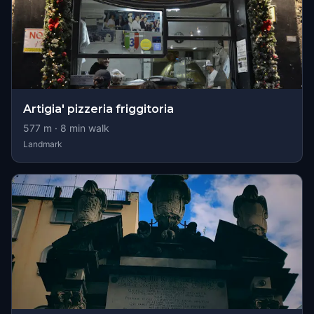
Artigia' pizzeria friggitoria
577
m ·
8
min walk
Landmark