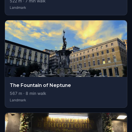
522
m ·
7
min walk
Landmark
The Fountain of Neptune
567
m ·
8
min walk
Landmark