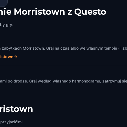
ie Morristown z Questo
by gry.
zabytkach Morristown. Graj na czas albo we własnym tempie · i zb
ristown
→
m
mi po drodze. Graj według własnego harmonogramu, zatrzymuj się i
ristown
przyjaciółmi.