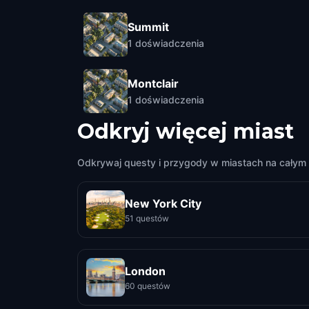
Summit
1
doświadczenia
Montclair
1
doświadczenia
Odkryj więcej miast
Odkrywaj questy i przygody w miastach na całym 
New York City
51 questów
London
60 questów