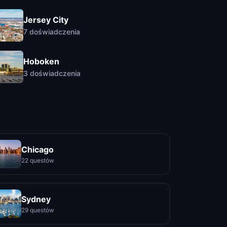
Jersey City
7
doświadczenia
Hoboken
3
doświadczenia
Chicago
22 questów
Sydney
29 questów