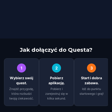
Jak dołączyć do Questa?
1
2
3
Wybierz swój
Pobierz
Start i dobra
quest.
aplikację.
zabawa.
Znajdź przygodę,
Pobierz i
Idź do punktu
która rozbudzi
zarejestruj się w
startowego i graj!
twoją ciekawość.
kilka sekund.