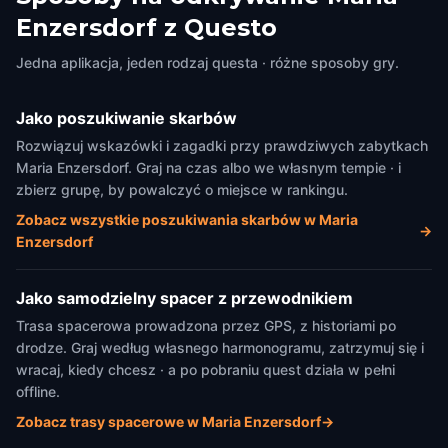
Wilma Food Truck
Kochatelier Sankt Gabriel
Enzersdorf z Questo
Maria Enzersdorf
,
Austria
Maria Enzersdorf
,
Austria
Jedna aplikacja, jeden rodzaj questa · różne sposoby gry.
Jako poszukiwanie skarbów
Rozwiązuj wskazówki i zagadki przy prawdziwych zabytkach
Maria Enzersdorf. Graj na czas albo we własnym tempie · i
zbierz grupę, by powalczyć o miejsce w rankingu.
Zobacz wszystkie poszukiwania skarbów w Maria
→
Enzersdorf
Jako samodzielny spacer z przewodnikiem
Trasa spacerowa prowadzona przez GPS, z historiami po
drodze. Graj według własnego harmonogramu, zatrzymuj się i
wracaj, kiedy chcesz · a po pobraniu quest działa w pełni
offline.
Zobacz trasy spacerowe w Maria Enzersdorf
→