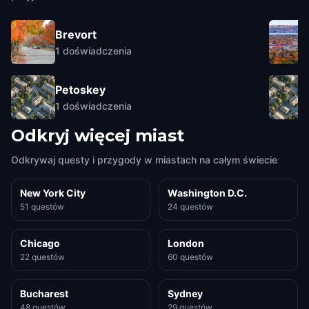
Brevort
1
doświadczenia
Petoskey
1
doświadczenia
Odkryj więcej miast
Odkrywaj questy i przygody w miastach na całym świecie
New York City
Washington D.C.
51 questów
24 questów
Chicago
London
22 questów
60 questów
Bucharest
Sydney
48 questów
29 questów