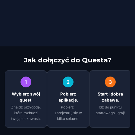
Jak dołączyć do Questa?
1
2
3
Wybierz swój
Pobierz
Start i dobra
quest.
aplikację.
zabawa.
Znajdź przygodę,
Pobierz i
Idź do punktu
która rozbudzi
zarejestruj się w
startowego i graj!
twoją ciekawość.
kilka sekund.