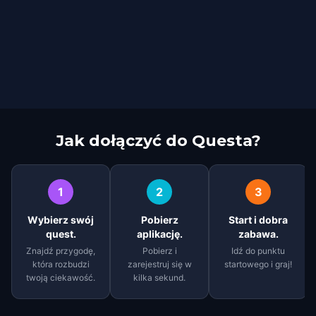
Jak dołączyć do Questa?
1
2
3
Wybierz swój
Pobierz
Start i dobra
quest.
aplikację.
zabawa.
Znajdź przygodę,
Pobierz i
Idź do punktu
która rozbudzi
zarejestruj się w
startowego i graj!
twoją ciekawość.
kilka sekund.