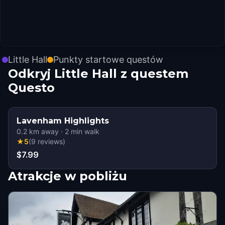
Little Hall
Punkty startowe questów
Odkryj Little Hall z questem
Questo
Lavenham Highlights
0.2
km away
·
2
min walk
★
5
(
9
reviews
)
$7.99
Atrakcje w pobliżu