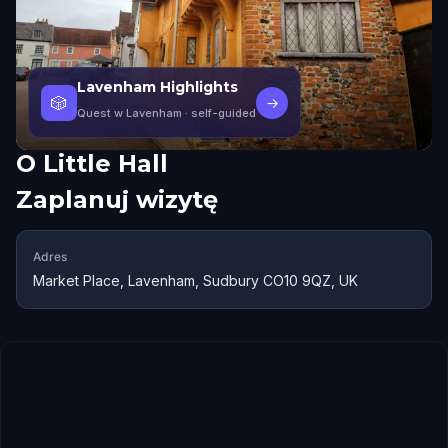
Lavenham Highlights
🎲
→
Quest w Lavenham
· self-guided
O
Little Hall
Zaplanuj wizytę
Adres
Market Place, Lavenham, Sudbury CO10 9QZ, UK