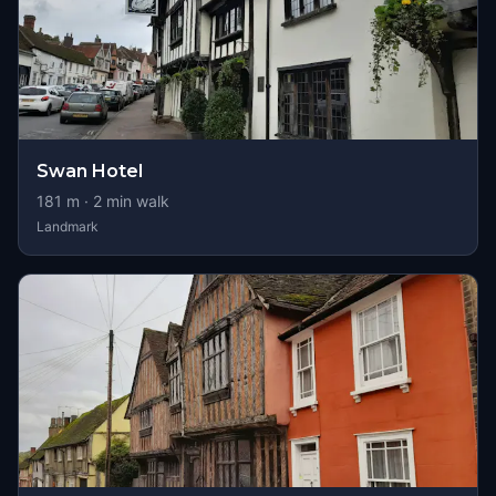
Swan Hotel
181
m ·
2
min walk
Landmark