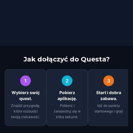
Jak dołączyć do Questa?
1
2
3
Wybierz swój
Pobierz
Start i dobra
quest.
aplikację.
zabawa.
Znajdź przygodę,
Pobierz i
Idź do punktu
która rozbudzi
zarejestruj się w
startowego i graj!
twoją ciekawość.
kilka sekund.