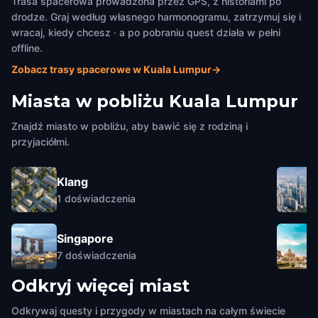
Trasa spacerowa prowadzona przez GPS, z historiami po
drodze. Graj według własnego harmonogramu, zatrzymuj się i
wracaj, kiedy chcesz · a po pobraniu quest działa w pełni
offline.
Zobacz trasy spacerowe w Kuala Lumpur
→
Miasta w pobliżu
Kuala Lumpur
Znajdź miasto w pobliżu, aby bawić się z rodziną i
przyjaciółmi.
Klang
1
doświadczenia
Singapore
7
doświadczenia
Odkryj więcej miast
Odkrywaj questy i przygody w miastach na całym świecie