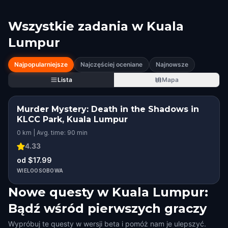
Wszystkie zadania w
Kuala
Lumpur
Najpopularniejsze
Najczęściej oceniane
Najnowsze
Lista
Mapa
Murder Mystery: Death in the Shadows in
KLCC Park, Kuala Lumpur
0 km | Avg. time: 90 min
4.33
od $17.99
WIELOOSOBOWA
Nowe questy w Kuala Lumpur:
Bądź wśród pierwszych graczy
Wypróbuj te questy w wersji beta i pomóż nam je ulepszyć.