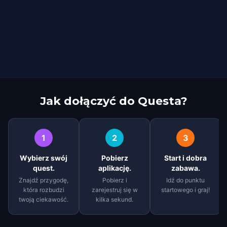
Jak dołączyć do Questa?
1
2
3
Wybierz swój
Pobierz
Start i dobra
quest.
aplikację.
zabawa.
Znajdź przygodę,
Pobierz i
Idź do punktu
która rozbudzi
zarejestruj się w
startowego i graj!
twoją ciekawość.
kilka sekund.