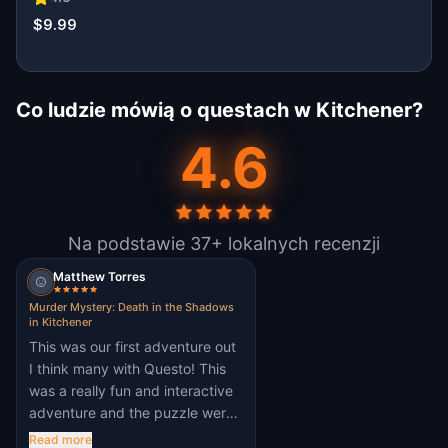
$9.99
Co ludzie mówią o questach w Kitchener?
4.6
Na podstawie 37+ lokalnych recenzji
Matthew Torres
Murder Mystery: Death in the Shadows
in Kitchener
This was our first adventure out
I think many with Questo! This
was a really fun and interactive
adventure and the puzzle were
quite challenging and enjoyable!
Read more