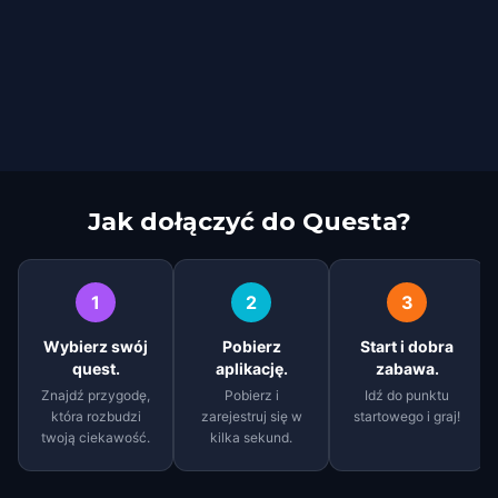
Jak dołączyć do Questa?
1
2
3
Wybierz swój
Pobierz
Start i dobra
quest.
aplikację.
zabawa.
Znajdź przygodę,
Pobierz i
Idź do punktu
która rozbudzi
zarejestruj się w
startowego i graj!
twoją ciekawość.
kilka sekund.