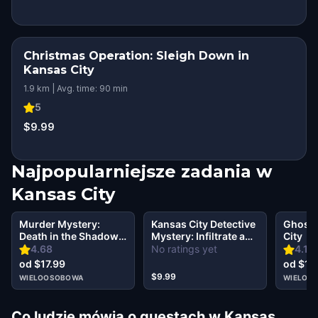
Christmas Operation: Sleigh Down in
Kansas City
1.9 km | Avg. time: 90 min
5
$9.99
Najpopularniejsze zadania w
Kansas City
Murder Mystery:
Kansas City Detective
Ghost 
Death in the Shadows
Mystery: Infiltrate a
City
in Kansas City
Secret Society!
4.68
No ratings yet
4.17
od $17.99
od $17
$9.99
WIELOOSOBOWA
WIELOO
Co ludzie mówią o questach w Kansas